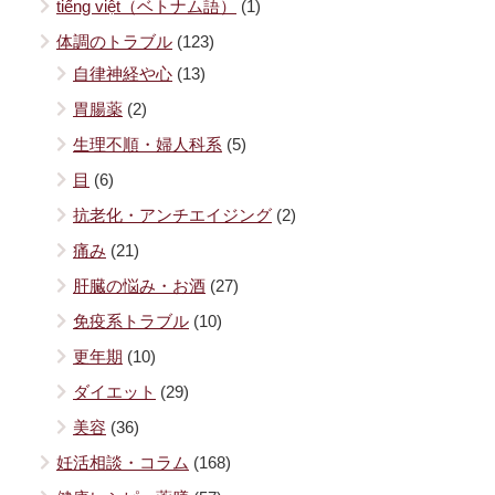
tiếng việt（ベトナム語）
(1)
体調のトラブル
(123)
自律神経や心
(13)
胃腸薬
(2)
生理不順・婦人科系
(5)
目
(6)
抗老化・アンチエイジング
(2)
痛み
(21)
肝臓の悩み・お酒
(27)
免疫系トラブル
(10)
更年期
(10)
ダイエット
(29)
美容
(36)
妊活相談・コラム
(168)