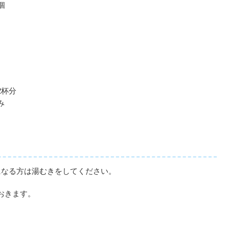
個
2杯分
み
になる方は湯むきをしてください。
おきます。
。