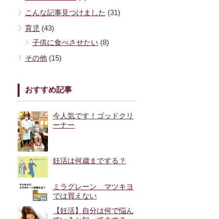
こんな記事見つけました
(31)
育児
(43)
子供に食べさせたい
(8)
その他
(15)
おすすめ記事
今人気です！ゴッドクリ
ーナー
妊活は何歳までする？
ミラグレーン マツキヨ
では買えない
【妊活】自分は何で悩ん