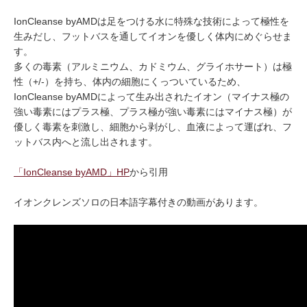
IonCleanse byAMDは足をつける水に特殊な技術によって極性を
生みだし、フットバスを通してイオンを優しく体内にめぐらせま
す。
多くの毒素（アルミニウム、カドミウム、グライホサート）は極
性（+/-）を持ち、体内の細胞にくっついているため、
IonCleanse byAMDによって生み出されたイオン（マイナス極の
強い毒素にはプラス極、プラス極が強い毒素にはマイナス極）が
優しく毒素を刺激し、細胞から剥がし、血液によって運ばれ、フ
ットバス内へと流し出されます。
「IonCleanse byAMD」HP
から引用
イオンクレンズソロの日本語字幕付きの動画があります。