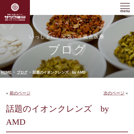
menu
いっしょに、元気に！統合医療
ブログ
HOME
ブログ
話題のイオンクレンズ by AMD
«
前のページ
次のページ
»
話題のイオンクレンズ by
AMD