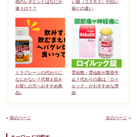
他のレオピンとはなにが
い箱（コスモス）や白い
違うの？？
箱との違い
ミラグレーンの代わりに
雲仙散・雲仙錠が製造中
なにかない？代替え品を
止？代わりの薬は「ロイ
お探しの方へおすすめ商
ルック」がおすすめな理
品♪
由
«
前のページ
次のページ
»