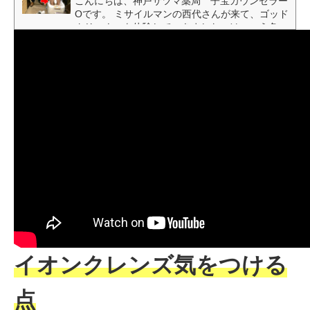
こんにちは、神戸サツマ薬局 子宝カウンセラー
Oです。 ミサイルマンの西代さんが来て、ゴッド
クリーナーを体験していきました。けっこう色々
出ましたよ(^^) 全国各地で体験できるのですが、
サツマ薬局総本店でも体験できます。写真の西代
さんのように、膝までズボンを上げて生足をゴッ
ドクリーナーに入れます。ゴッドクリーナーの中
には塩水というかぬるま湯が入っています。お塩
も少しだけなので、肌に傷がある人もしみる事は
ないです。 ゴッドクリーナーをする時...
イオンクレンズ気をつける
点