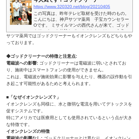
https://www.320320.net/blog/20210405
この写真は、昨年テレビ取材を受けた時のもの。
こんにちは、神戸サツマ薬局 子宝カウンセラー
Oです。 ミサイルマンの西代さんが来て、ゴッド
クリーナーを体験していきました。けっこう色々
サツマ薬局ではゴッドクリーナーもイオンクレンズもどちらもや
出ましたよ(^^) 全国各地で体験できるのですが、
っております。
サツマ薬局総本店でも体験できます。写真の西代
さんのように、膝までズボンを上げて生足をゴッ
ドクリーナーに入れます。ゴッドクリーナーの中
◆ゴッドクリーナーの特徴と注意点:
には塩水というかぬるま湯が入っています。お塩
電磁波への影響:
ゴッドクリーナーは電磁波に弱いとされてお
も少しだけなので、肌に傷がある人もしみる事は
り、施術中はスマートフォンの使用ができません。
ないです。 ゴッドクリーナーをする時...
これは、電磁波が施術効果に影響を与えたり、機器の誤作動を引
き起こす可能性があるためと考えられます。
■「なぜイオンクレンズ？」
イオンクレンズも同様に、水と微弱な電流を用いてデトックスを
促すシステムです。
特にアメリカでは医療用としても使用されているという点が大き
な特徴です。
イオンクレンズの特徴
電磁波の影響なし:
ゴッドクリーナーとは異なり、イオンクレン