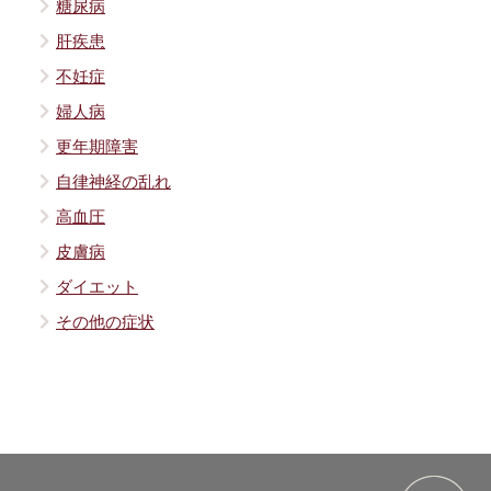
糖尿病
肝疾患
不妊症
婦人病
更年期障害
自律神経の乱れ
高血圧
皮膚病
ダイエット
その他の症状