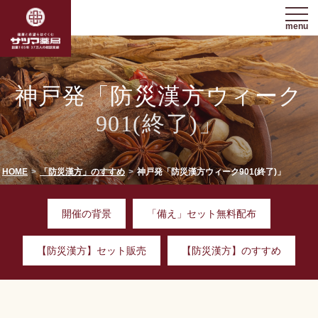
menu
神戸発「防災漢方ウィーク
901(終了)」
HOME
「防災漢方」のすすめ
神戸発「防災漢方ウィーク901(終了)」
開催の背景
「備え」セット無料配布
【防災漢方】セット販売
【防災漢方】のすすめ