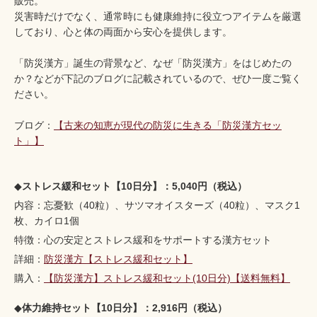
販売。
災害時だけでなく、通常時にも健康維持に役立つアイテムを厳選
しており、心と体の両面から安心を提供します。
「防災漢方」誕生の背景など、なぜ「防災漢方」をはじめたの
か？などが下記のブログに記載されているので、ぜひ一度ご覧く
ださい。
ブログ：
【古来の知恵が現代の防災に生きる「防災漢方セッ
ト」】
◆
ストレス緩和セット【10日分】：5,040円（税込）
内容：忘憂歓（40粒）、サツマオイスターズ（40粒）、マスク1
枚、カイロ1個
特徴：心の安定とストレス緩和をサポートする漢方セット
詳細：
防災漢方【ストレス緩和セット】
購入：
【防災漢方】ストレス緩和セット(10日分)【送料無料】
◆
体力維持セット【10日分】：2,916円（税込）