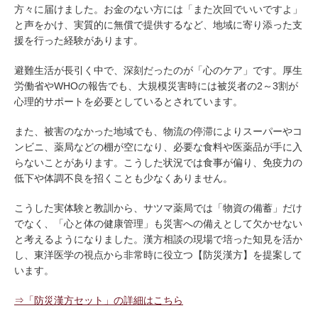
方々に届けました。お金のない方には「また次回でいいですよ」
と声をかけ、実質的に無償で提供するなど、地域に寄り添った支
援を行った経験があります。
避難生活が長引く中で、深刻だったのが「心のケア」です。厚生
労働省やWHOの報告でも、大規模災害時には被災者の2～3割が
心理的サポートを必要としているとされています。
また、被害のなかった地域でも、物流の停滞によりスーパーやコ
ンビニ、薬局などの棚が空になり、必要な食料や医薬品が手に入
らないことがあります。こうした状況では食事が偏り、免疫力の
低下や体調不良を招くことも少なくありません。
こうした実体験と教訓から、サツマ薬局では「物資の備蓄」だけ
でなく、「心と体の健康管理」も災害への備えとして欠かせない
と考えるようになりました。漢方相談の現場で培った知見を活か
し、東洋医学の視点から非常時に役立つ【防災漢方】を提案して
います。
⇒「防災漢方セット」の詳細はこちら