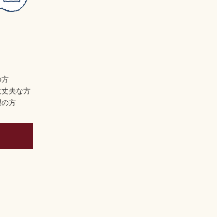
の方
大丈夫な方
望の方
ら