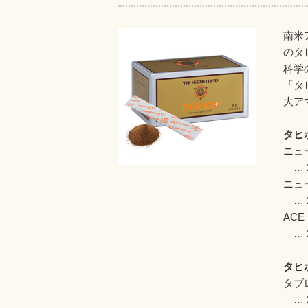
南米
のタ
科学
「タ
大ア
タヒ
ニュー
… 2
ニュー
… 2
ACE
… 2
タヒ
タブレ
… 2