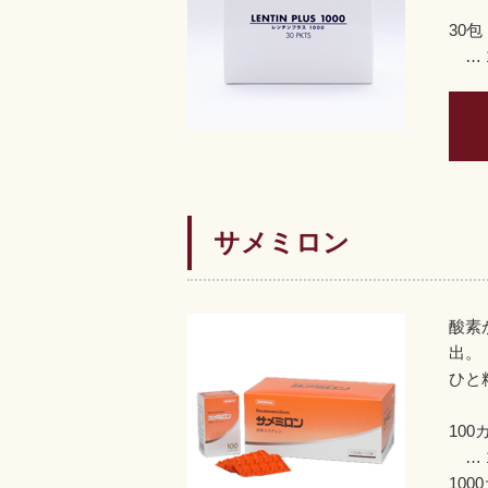
30包
… 1
サメミロン
酸素
出。
ひと
100
… 1
100