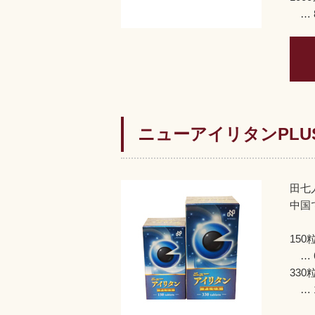
… 8
ニューアイリタンPLU
田七
中国
150
… 6
330
… 1