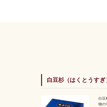
白豆杉（はくとうすぎ
白豆
物の