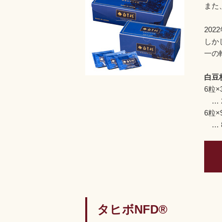
また
20
しか
一の
白豆
6粒×
… 2
6粒×
… 8
タヒボNFD®