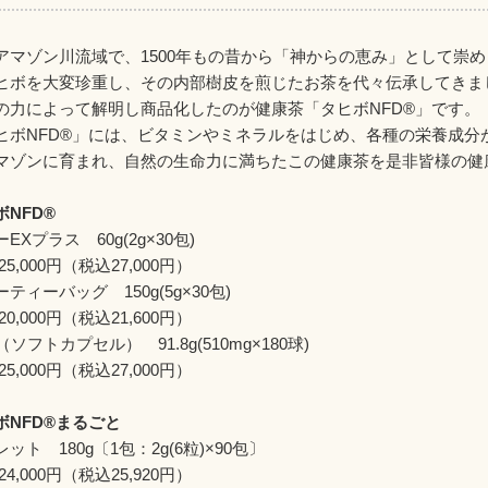
アマゾン川流域で、1500年もの昔から「神からの恵み」として崇
ヒボを大変珍重し、その内部樹皮を煎じたお茶を代々伝承してきま
の力によって解明し商品化したのが健康茶「タヒボNFD®」です。
ヒボNFD®」には、ビタミンやミネラルをはじめ、各種の栄養成分
マゾンに育まれ、自然の生命力に満ちたこの健康茶を是非皆様の健
ボNFD®
EXプラス 60g(2g×30包)
5,000円（税込27,000円）
ティーバッグ 150g(5g×30包)
0,000円（税込21,600円）
（ソフトカプセル） 91.8g(510mg×180球)
5,000円（税込27,000円）
ボNFD®まるごと
ット 180g〔1包：2g(6粒)×90包〕
4,000円（税込25,920円）