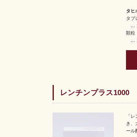
タヒ
タブレ
… 1
顆粒 
… 1
レンチンプラス1000
「レ
き、
ール