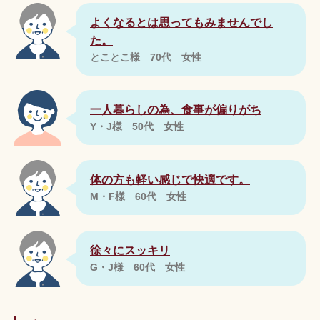
よくなるとは思ってもみませんでし
た。
とことこ様 70代 女性
一人暮らしの為、食事が偏りがち
Y・J様 50代 女性
体の方も軽い感じで快適です。
M・F様 60代 女性
徐々にスッキリ
G・J様 60代 女性