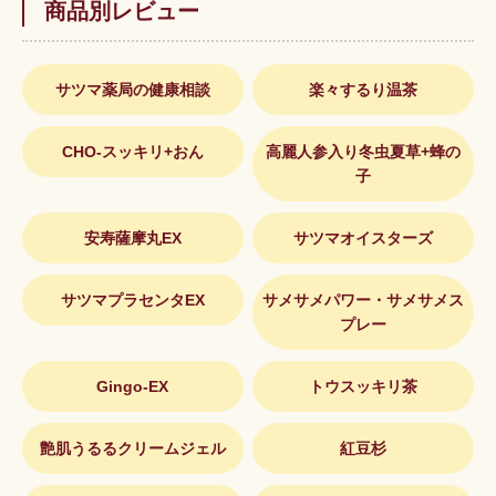
商品別レビュー
サツマ薬局の健康相談
楽々するり温茶
CHO-スッキリ+おん
高麗人参入り冬虫夏草+蜂の
子
安寿薩摩丸EX
サツマオイスターズ
サツマプラセンタEX
サメサメパワー・サメサメス
プレー
Gingo-EX
トウスッキリ茶
艶肌うるるクリームジェル
紅豆杉