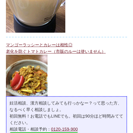
マンゴーラッシーとカレーは相性◎
老化を防ぐトマトカレー（市販のルーは使いません）
妊活相談、漢方相談してみても行っかなー？って
思った方、
なるべく早く相談しましょ。
初回無料！お電話でもLINEでも。初回は90分ほど時間みてて
ください。
相談電話・相談予約：
0120-159-900