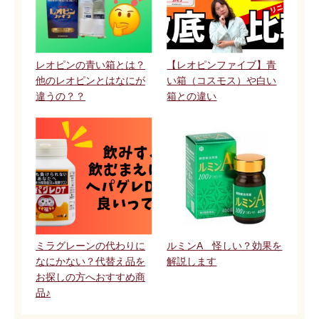
レオピンの青い箱とは？
【レオピンファイブ】青
他のレオピンとはなにが
い箱（コスモス）や白い
違うの？？
箱との違い
ミラグレーンの代わりに
ルミンA 怪しい？効果を
なにかない？代替え品を
解説します
お探しの方へおすすめ商
品♪