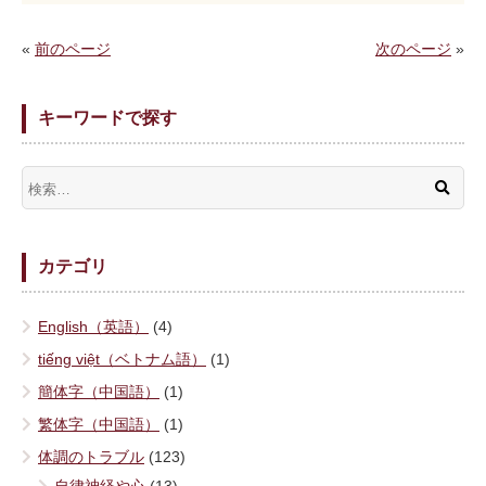
«
前のページ
次のページ
»
キーワードで探す
カテゴリ
English（英語）
(4)
tiếng việt（ベトナム語）
(1)
簡体字（中国語）
(1)
繁体字（中国語）
(1)
体調のトラブル
(123)