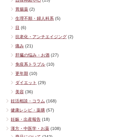
自律神経や心
(13)
胃腸薬
(2)
生理不順・婦人科系
(5)
目
(6)
抗老化・アンチエイジング
(2)
痛み
(21)
肝臓の悩み・お酒
(27)
免疫系トラブル
(10)
更年期
(10)
ダイエット
(29)
美容
(36)
妊活相談・コラム
(168)
健康レシピ・薬膳
(57)
妊娠・出産報告
(18)
漢方・中医学・お薬
(108)
商品について
(242)