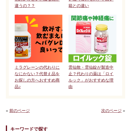
違うの？？
箱との違い
ミラグレーンの代わりに
雲仙散・雲仙錠が製造中
なにかない？代替え品を
止？代わりの薬は「ロイ
お探しの方へおすすめ商
ルック」がおすすめな理
品♪
由
«
前のページ
次のページ
»
キーワードで探す