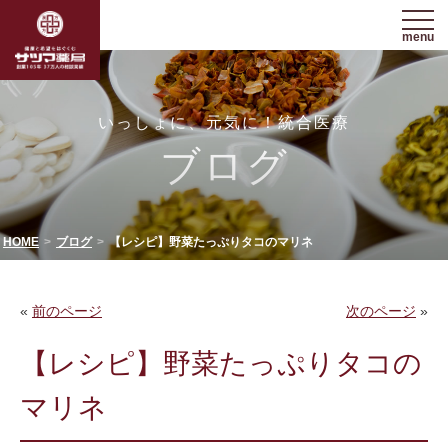
menu
いっしょに、元気に！統合医療
ブログ
HOME
ブログ
【レシピ】野菜たっぷりタコのマリネ
«
前のページ
次のページ
»
【レシピ】野菜たっぷりタコの
マリネ