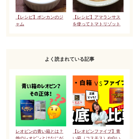
【レシピ】ポンカンのジ
【レシピ】アマランサス
ャム
を使ってトマトリゾット
よく読まれている記事
レオピンの青い箱とは？
【レオピンファイブ】青
他のレオピンとはなにが
い箱（コスモス）や白い