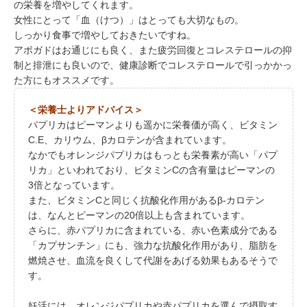
の栄養を増やしてくれます。
女性にとって「血（けつ）」はとっても大切なもの。
しっかり食事で増やしておきたいですね。
アボガドはお通じにも良く、また疲労回復とコレステロールの抑
制と排泄にも良いので、健康診断でコレステロールで引っかかっ
た方にもオススメです。
＜栄養士よりアドバイス＞
パプリカはピーマンよりも遥かに栄養価が高く、ビタミン
C.E、カリウム、βカロテンが含まれています。
なかでもオレンジパプリカはもっとも栄養素が高い「パプ
リカ」といわれており、ビタミンCの含有量はピーマンの
3倍となっています。
また、ビタミンCと同じく抗酸化作用があるβ‐カロテン
は、なんとピーマンの20倍以上も含まれています。
さらに、赤パプリカに含まれている、赤い色素成分である
「カプサンチン」にも、強力な抗酸化作用があり、脂肪を
燃焼させ、血流を良くして代謝をあげる効果もあるそうで
す。
妊活には、オレンジパプリカや赤パプリカを選んで摂取す