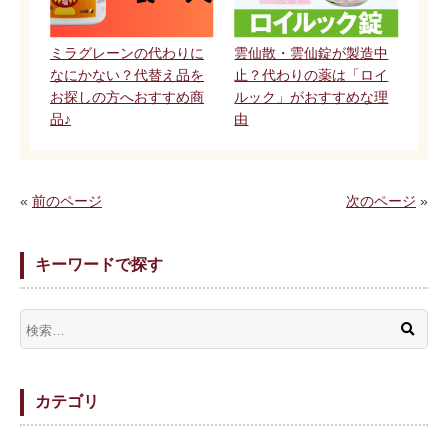
ミラグレーンの代わりに
雲仙散・雲仙錠が製造中
なにかない？代替え品を
止？代わりの薬は「ロイ
お探しの方へおすすめ商
ルック」がおすすめな理
品♪
由
«
前のページ
次のページ
»
キーワードで探す
カテゴリ