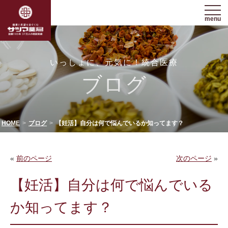
menu
いっしょに、元気に！統合医療
ブログ
HOME
ブログ
【妊活】自分は何で悩んでいるか知ってます？
«
前のページ
次のページ
»
【妊活】自分は何で悩んでいる
か知ってます？