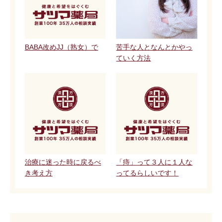
BABA改めJJ（熟女）で
苦手な人となんとかやっ
ていく方法
治療に迷った時に戻るべ
「痔」って３人に１人な
き考え方
ってるらしいです！