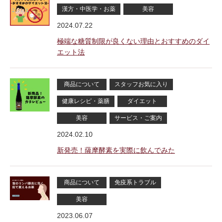
漢方・中医学・お薬
美容
2024.07.22
極端な糖質制限が良くない理由とおすすめのダイ
エット法
商品について
スタッフお気に入り
健康レシピ・薬膳
ダイエット
美容
サービス・ご案内
2024.02.10
新発売！薩摩酵素を実際に飲んでみた
商品について
免疫系トラブル
美容
2023.06.07