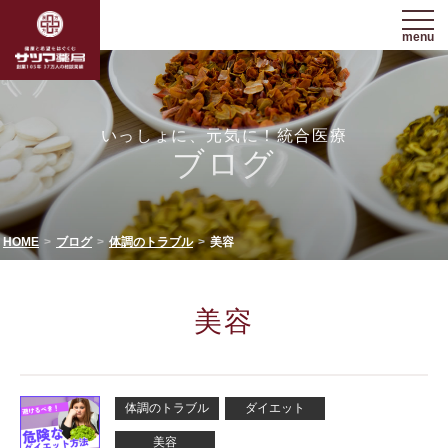
menu
いっしょに、元気に！統合医療
ブログ
HOME
ブログ
体調のトラブル
美容
美容
体調のトラブル
ダイエット
美容