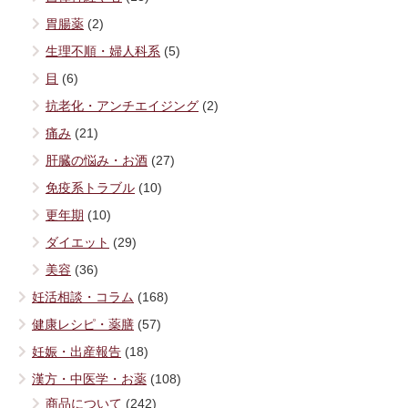
胃腸薬
(2)
生理不順・婦人科系
(5)
目
(6)
抗老化・アンチエイジング
(2)
痛み
(21)
肝臓の悩み・お酒
(27)
免疫系トラブル
(10)
更年期
(10)
ダイエット
(29)
美容
(36)
妊活相談・コラム
(168)
健康レシピ・薬膳
(57)
妊娠・出産報告
(18)
漢方・中医学・お薬
(108)
商品について
(242)