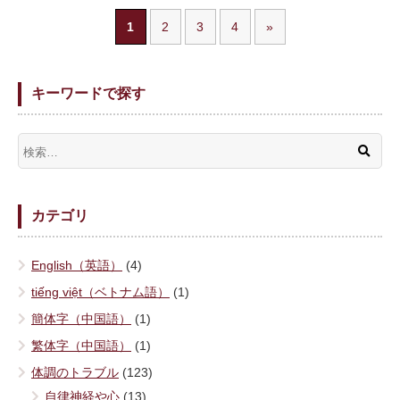
1
2
3
4
»
キーワードで探す
カテゴリ
English（英語）
(4)
tiếng việt（ベトナム語）
(1)
簡体字（中国語）
(1)
繁体字（中国語）
(1)
体調のトラブル
(123)
自律神経や心
(13)