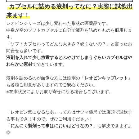
カプセルに詰める液剤ってなに？実際に試飲出
来ます！
レオピンシリーズは少し変わった形状の医薬品です。
中身が空のソフトカプセルに自分で液剤を詰めたものを服用しま
す。
「ソフトカプセルってどんな大きさ？硬くないの？」と言ったお
問合せも多いです。
液剤を入れて少し放置するとふやけてしまうぐらいカプセルはや
わらかい素材
でできています。
液剤を詰めるのが面倒な方には錠剤の「
レオピンキャプレット
」
も各種ご用意がありますのでご安心ください。
※在庫状況によりお取り寄せになる場合もございます。
「レオピン気になるなあ」って方はサツマ薬局では店頭で試飲す
る事もできますので、ぜひご利用ください！
「
にんにく製剤って事はにおいはどうなの？
」も解決できますよ
◎