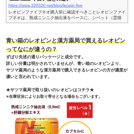
https://www.320320.net/blog/leopin-five
レオピンファイブネオ購入前に確認すべきことレオピンファイ
ブネオは、熟成ニンニク抽出液をベースに、シベット（霊猫
香）やビタミン等を配合した湧永製薬の滋養強壮剤です。「寝
ても疲れが取れない」「慢性的な虚弱体質を改善したい」とい
う方の底上げの一手として選ばれています。この記事では、市
青い箱のレオピンと漢方薬局で買えるレオピン
販の白箱・青箱との成分の違いや、2026年のリニューアル
（牛黄抜き）に関する重要な最新情報を解説します。購入を検
ってなにが違うの？
討しているお客様の声「白箱や青箱と何が違うのか具体的に知
ずばり先述の通りパッケージと成分です。
りたい」「シベット配合による効果や、使用上のリスクはあ...
詳しい分量は明かされていませんが、青い箱のレオピンより、
サツマ薬局のような漢方薬局で購入できるレオピンの方が濃度が
濃いと言われています
。
★サツマ薬局で取り扱いのレオピンはコチラ★
※在庫状況によりお取り寄せとなる場合もございます。