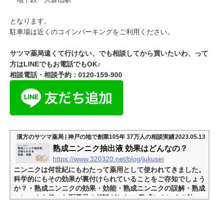
となります。
駐車場は近くのコインパーキングをご利用ください。
サツマ薬局遠くて行けない、でも相談してから買いたいわ、って
方は
LINE
でもお電話でも
OK
♪
相談電話・相談予約：0120-159-900
漢方のサツマ薬局 | 神戸の地で創業105年 37万人の相談実績
2023.05.13
熟成ニンニク抽出液 効果はどんなの？
https://www.320320.net/blog/jukusei
ニンニクは何世紀にもわたって薬用として使われてきました。
科学的にもその効果が裏付けられていることをご存知でしょう
か？・熟成ニンニクの効果・効能・熟成ニンニクの誤解・熟成
ニンニクを使った医薬品の相談がしたい 熟成にんにくの効
果・効能は？ニンニクにはアリシンと呼ばれる化合物が含まれ
ており、抗炎症作用や抗酸化作用があるのです。熟成ニンニク