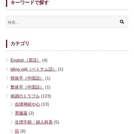
キーワードで探す
カテゴリ
English（英語）
(4)
tiếng việt（ベトナム語）
(1)
簡体字（中国語）
(1)
繁体字（中国語）
(1)
体調のトラブル
(123)
自律神経や心
(13)
胃腸薬
(2)
生理不順・婦人科系
(5)
目
(6)