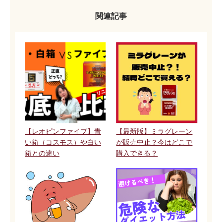
は、生のニンニクを発酵させたもので、より強力で生物学的利
用価値の高いニンニクといえます。では、熟成ニンニクにはど
関連記事
んな効果があるのでしょうか？まず、血圧を下げ、...
【レオピンファイブ】青
【最新版】ミラグレーン
い箱（コスモス）や白い
が販売中止？今はどこで
箱との違い
購入できる？