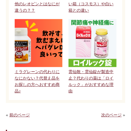
他のレオピンとはなにが
い箱（コスモス）や白い
違うの？？
箱との違い
ミラグレーンの代わりに
雲仙散・雲仙錠が製造中
なにかない？代替え品を
止？代わりの薬は「ロイ
お探しの方へおすすめ商
ルック」がおすすめな理
品♪
由
«
前のページ
次のページ
»