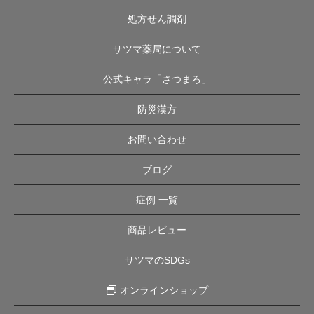
処方せん調剤
サツマ薬局について
公式キャラ「さつまろ」
防災漢方
お問い合わせ
ブログ
症例 一覧
商品レビュー
サツマのSDGs
オンラインショップ