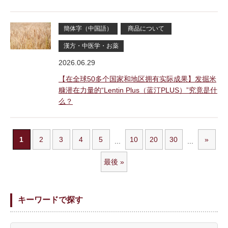
簡体字（中国語）
商品について
漢方・中医学・お薬
2026.06.29
【在全球50多个国家和地区拥有实际成果】发掘米
糠潜在力量的“Lentin Plus（蓝汀PLUS）”究竟是什
么？
1
2
3
4
5
10
20
30
»
...
...
最後 »
キーワードで探す