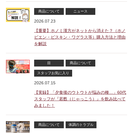
商品について
ニュース
2026.07.23
【重要】ホノミ漢方がネットから消えた？（ホノ
ビエン・ビスキン・ワグラス等）購入方法と理由
を解説
目
商品について
スタッフお気に入り
2026.07.15
【実録】「夕食後のウトウトが悩みの種…」60代
スタッフが『若甦（じゃっこう）』を飲み比べて
みました！
商品について
体調のトラブル