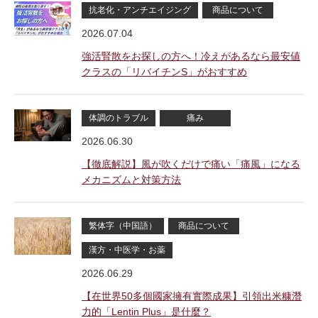
抗老化・アンチエイジング
商品について
2026.07.04
強活腎散をお探しの方へ！冷えがあるなら最安値
クラスの「リバイチンS」がおすすめ
体調のトラブル
痛み
2026.06.30
【徹底解説】風が吹くだけで痛い「痛風」になる
メカニズムと対策方法
繁体字（中国語）
商品について
漢方・中医学・お薬
2026.06.29
【在世界50多個國家擁有實際成果】引領出米糠潛
力的「Lentin Plus」是什麼？