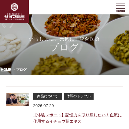
menu
いっしょに、元気に！統合医療
ブログ
HOME
ブログ
商品について
体調のトラブル
2026.07.29
【体験レポート】記憶力を取り戻したい！血流に
作用するイチョウ葉エキス