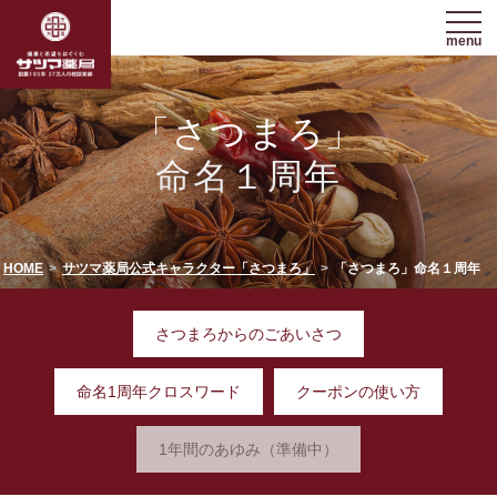
menu
「さつまろ」
命名１周年
HOME
サツマ薬局公式キャラクター「さつまろ」
「さつまろ」命名１周年
さつまろからのごあいさつ
命名1周年クロスワード
クーポンの使い方
1年間のあゆみ（準備中）