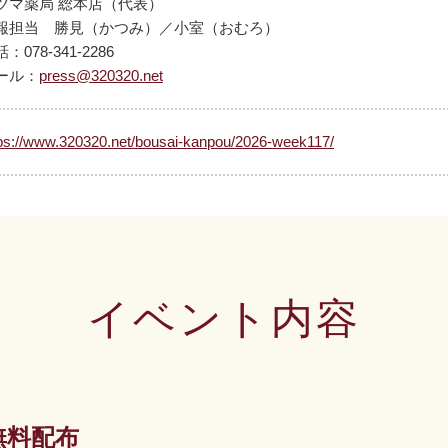
ツマ薬局 総本店（代表）
報担当 勝見（かつみ）／小室（おむろ）
話：
078-341-2286
ール：
press@320320.net
tps://www.320320.net/bousai-kanpou/2026-week117/
イベント内容
無料配布