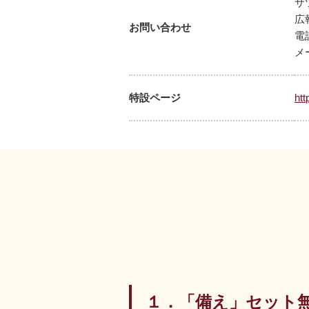
サ
広
お問い合わせ
電
メ
特設ページ
ht
１．「備え」セット