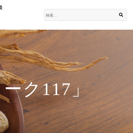
談
ーク117」