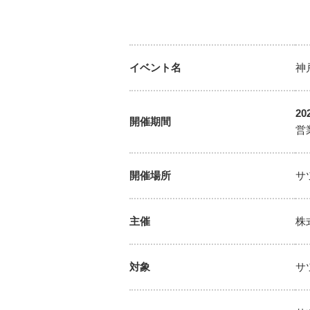
イベント名
神
2
開催期間
営
開催場所
サ
主催
株
対象
サ