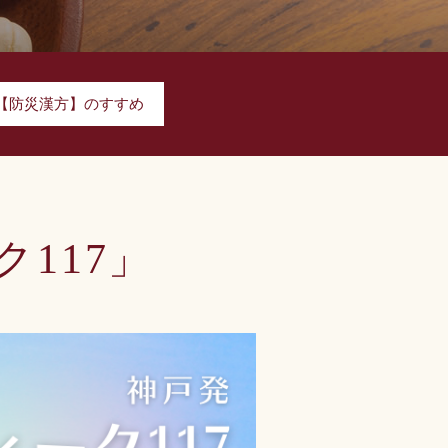
【防災漢方】のすすめ
ク117」