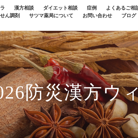
ャラ
漢方相談
ダイエット相談
症例
よくあるご相
方せん調剤
サツマ薬局について
お問い合わせ
ブログ
026防災漢方ウィ