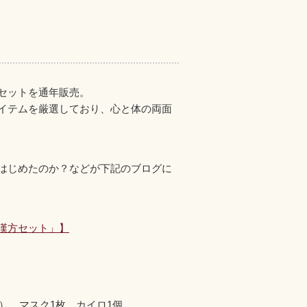
セットを通年販売。
イテムを厳選しており、心と体の両面
はじめたのか？などが下記のブログに
漢方セット」】
）、マスク1枚、カイロ1個