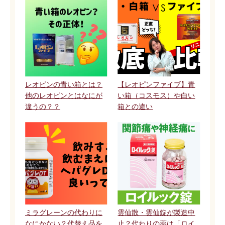
レオピンの青い箱とは？
【レオピンファイブ】青
他のレオピンとはなにが
い箱（コスモス）や白い
違うの？？
箱との違い
ミラグレーンの代わりに
雲仙散・雲仙錠が製造中
なにかない？代替え品を
止？代わりの薬は「ロイ