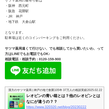
サツマ薬局の最寄り駅は
・阪神 西元町
・阪急 花隈駅
・JR 神戸
・地下鉄 大倉山駅
となります。
駐車場は近くのコインパーキングをご利用ください。
サツマ薬局遠くて行けない、でも相談してから買いたいわ、って
方は
LINE
でもお電話でも
OK
♪
相談電話・相談予約：0120-159-900
漢方のサツマ薬局 | 神戸の地で創業105年 37万人の相談実績
2025.02.22
レオピンの青い箱とは？他のレオピンとは
なにが違うの？？
https://www.320320.net/blog/20230222