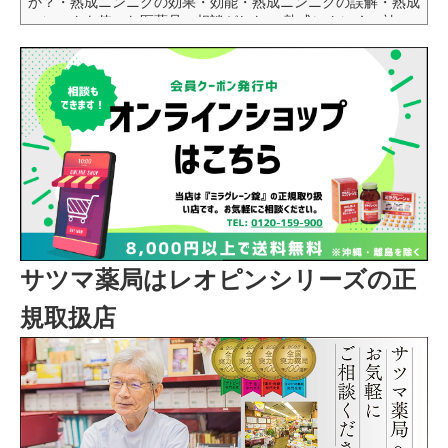
か？・熟成ニンニクの効果・効能・熟成ニンニクの誤解・熟成
ニンニクを使った医薬品の相談がしたい 熟成にんにくの効
果・効能は？ニンニクにはアリシンと呼ばれる化合物が含まれ
ており、抗炎症作用や抗酸化作用があるのです。熟成ニンニク
は、生のニンニクを発酵させたもので、より強力で生物学的利
用価値の高いニンニクといえます。では、熟成ニンニクにはど
んな効果があるのでしょうか？まず、血圧を下げ、...
サツマ薬局はレオピンシリーズの正
規取扱店