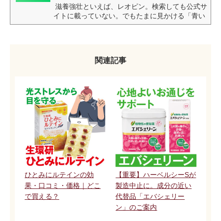
滋養強壮といえば、レオピン。検索しても公式サ
イトに載っていない。でもたまに見かける「青い
箱のレオピン」あれは一体何なのか、皆さん気に
なる様子。街中であまりみかけなくなった「青い
箱のレオピン」は、現在一部店舗での取り扱いに
なっているようです。 青い箱のレオピンはディス
関連記事
カウントドラッグコスモスでの専売品になってい
る。パッケージ変更、一部成分の追加に伴い、デ
ィスカウントドラッグコスモスが引き取られたよ
うで、実質専売品の状態に。青い箱のレオピンが
欲しい方はぜひ探してみてください。サツマ薬局
でも「...
ひとみにルテインの効
【重要】ハーベルシーSが
果・口コミ・価格｜どこ
製造中止に。成分の近い
で買える？
代替品「エバシェリー
ン」のご案内