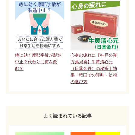
痔に効く摩耶字散が製造
心身の疲れに【神戸の漢
中止？代わりに何を飲
方薬局発】牛黄清心元
む？
（日薬金丹）の秘密｜効
果・韓国での評判・信頼
の選び方
よく読まれている記事