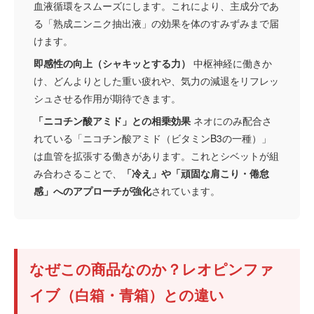
血液循環をスムーズにします。これにより、主成分であ
る「熟成ニンニク抽出液」の効果を体のすみずみまで届
けます。
即感性の向上（シャキッとする力）
中枢神経に働きか
け、どんよりとした重い疲れや、気力の減退をリフレッ
シュさせる作用が期待できます。
「ニコチン酸アミド」との相乗効果
ネオにのみ配合さ
れている「ニコチン酸アミド（ビタミンB3の一種）」
は血管を拡張する働きがあります。これとシベットが組
み合わさることで、
「冷え」や「頑固な肩こり・倦怠
感」へのアプローチが強化
されています。
なぜこの商品なのか？レオピンファ
イブ（白箱・青箱）との違い