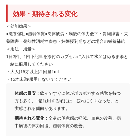
効果・期待される変化
＜効能効果＞
●滋養強壮●虚弱体質●肉体疲労・病後の体力低下・胃腸障害・栄
養障害・発熱性消耗性疾患・妊娠授乳期などの場合の栄養補給
＜用法・用量＞
1日2回、1回下記量を添付のカプセルに入れて水又はぬるま湯と
一緒に服用してください
・大人(15才以上)/1回量1mL
・15才未満/服用しないでください
体感の目安：
飲んですぐに体がポカポカする感覚を持つ
方も多く、1箱服用する頃には「疲れにくくなった」と
実感される傾向があります。
期待される変化：
全身の倦怠感の軽減、血色の改善、病
中病後の体力回復、虚弱体質の改善。