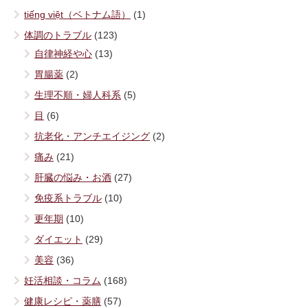
tiếng việt（ベトナム語）
(1)
体調のトラブル
(123)
自律神経や心
(13)
胃腸薬
(2)
生理不順・婦人科系
(5)
目
(6)
抗老化・アンチエイジング
(2)
痛み
(21)
肝臓の悩み・お酒
(27)
免疫系トラブル
(10)
更年期
(10)
ダイエット
(29)
美容
(36)
妊活相談・コラム
(168)
健康レシピ・薬膳
(57)