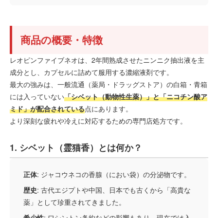
商品の概要・特徴
レオピンファイブネオは、2年間熟成させたニンニク抽出液を主
成分とし、カプセルに詰めて服用する濃縮液剤です。
最大の強みは、一般流通（薬局・ドラッグストア）の白箱・青箱
には入っていない
「シベット（動物性生薬）」と「ニコチン酸ア
ミド」が配合されている
点にあります。
より深刻な疲れや冷えに対応するための専門店処方です。
1. シベット（霊猫香）とは何か？
正体
: ジャコウネコの香腺（におい袋）の分泌物です。
歴史
: 古代エジプトや中国、日本でも古くから「高貴な
薬」として珍重されてきました。
希少性
: ワシントン条約などの影響もあり、現在では入