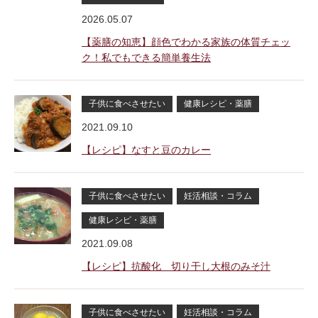
2026.05.07
【薬膳の知恵】顔色でわかる家族の体質チェッ
ク！私でもできる簡単養生法
子供に食べさせたい
健康レシピ・薬膳
2021.09.10
【レシピ】なすと豆のカレー
子供に食べさせたい
妊活相談・コラム
健康レシピ・薬膳
2021.09.08
【レシピ】抗酸化 切り干し大根のみそ汁
子供に食べさせたい
妊活相談・コラム