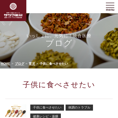
menu
いっしょに、元気に！統合医療
ブログ
HOME
ブログ
育児
子供に食べさせたい
子供に食べさせたい
子供に食べさせたい
体調のトラブル
健康レシピ・薬膳