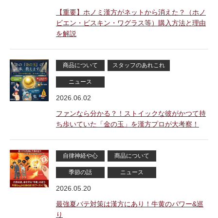
【重要】ホノミ漢方がネットから消えた？（ホノ
ビエン・ビスキン・ワグラス等）購入方法と理由
を解説
商品について
スタッフのあれこれ
ニュース
2026.06.02
ファンなら分かる？！ストイックな彼がかつて持
ち歩いていた「金の玉」を漢方プロが大考察！
自律神経や心
商品について
季節の話
ニュース
2026.05.20
最強夏バテ対策は漢方にあり！牛黄のパワー&巡
り