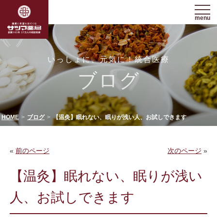
menu
いっしょに、元気に！統合医療
ブログ
HOME
ブログ
【温灸】眠れない、眠りが浅い人、お試しできます
«
前のページ
次のページ
»
【温灸】眠れない、眠りが浅い
人、お試しできます