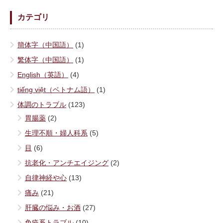
カテゴリ
簡体字（中国語）
(1)
繁体字（中国語）
(1)
English（英語）
(4)
tiếng việt（ベトナム語）
(1)
体調のトラブル
(123)
胃腸薬
(2)
生理不順・婦人科系
(5)
目
(6)
抗老化・アンチエイジング
(2)
自律神経や心
(13)
痛み
(21)
肝臓の悩み・お酒
(27)
免疫系トラブル
(10)