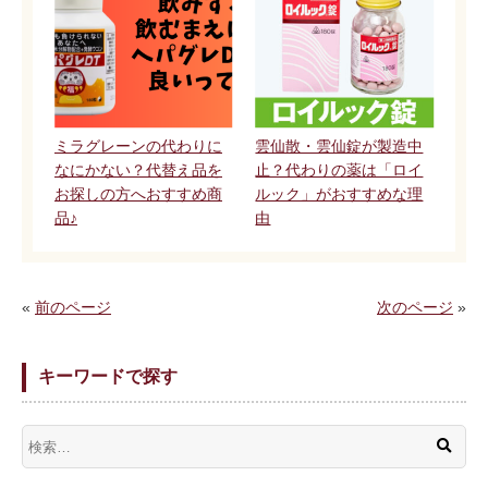
ミラグレーンの代わりに
雲仙散・雲仙錠が製造中
なにかない？代替え品を
止？代わりの薬は「ロイ
お探しの方へおすすめ商
ルック」がおすすめな理
品♪
由
«
前のページ
次のページ
»
キーワードで探す