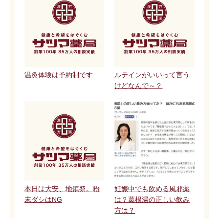
温灸体験は予約制です
ルテインがいいって言う
けどなんで～？
本日は大安、地鎮祭。粉
妊娠中でも飲める風邪薬
末ダシはNG
は？葛根湯の正しい飲み
方は？