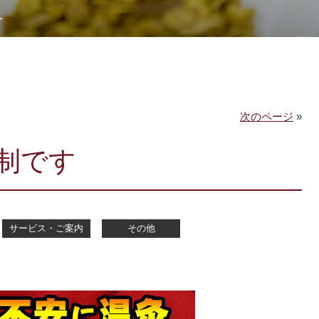
す
次のページ
»
制です
サービス・ご案内
その他