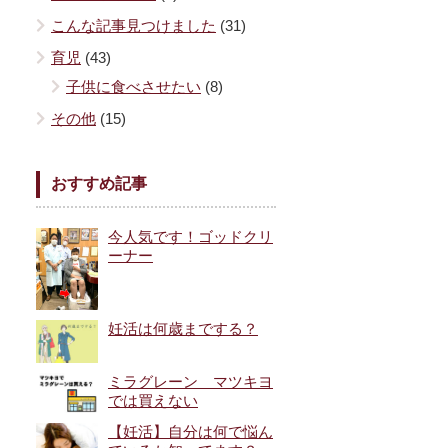
こんな記事見つけました
(31)
育児
(43)
子供に食べさせたい
(8)
その他
(15)
おすすめ記事
今人気です！ゴッドクリ
ーナー
妊活は何歳までする？
ミラグレーン マツキヨ
では買えない
【妊活】自分は何で悩ん