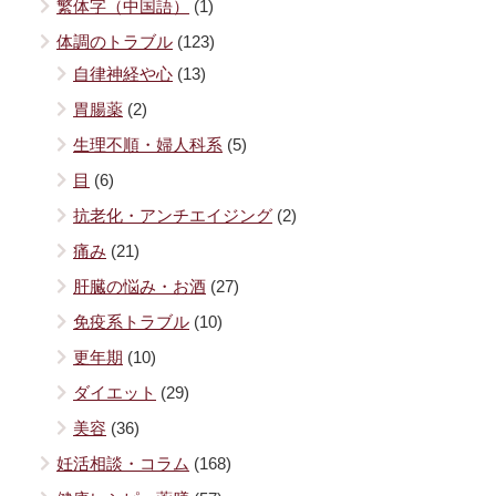
繁体字（中国語）
(1)
体調のトラブル
(123)
自律神経や心
(13)
胃腸薬
(2)
生理不順・婦人科系
(5)
目
(6)
抗老化・アンチエイジング
(2)
痛み
(21)
肝臓の悩み・お酒
(27)
免疫系トラブル
(10)
更年期
(10)
ダイエット
(29)
美容
(36)
妊活相談・コラム
(168)