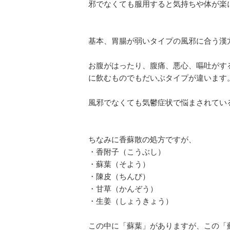
邪でなくても服用すると気持ちや体が楽
基本、胃腸が弱いタイプの風邪に合う漢
お腹がはったり、腹痛、悪心、嘔吐がす
に飲むものでもだいぶタイプが違います
風邪でなくても気鬱症状で悩まされてい
ちなみに香蘇散の処方ですが、
・香附子（こうぶし）
・蘇葉（そよう）
・陳皮（ちんぴ）
・甘草（かんぞう）
・生姜（しょうきょう）
この中に「蘇葉」がありますが、この「