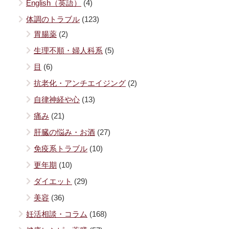
English（英語）
(4)
体調のトラブル
(123)
胃腸薬
(2)
生理不順・婦人科系
(5)
目
(6)
抗老化・アンチエイジング
(2)
自律神経や心
(13)
痛み
(21)
肝臓の悩み・お酒
(27)
免疫系トラブル
(10)
更年期
(10)
ダイエット
(29)
美容
(36)
妊活相談・コラム
(168)