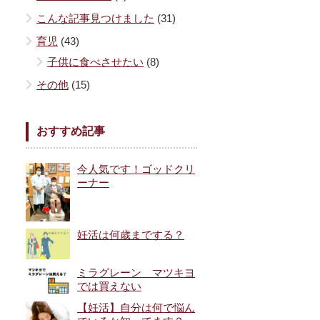
こんな記事見つけました
(31)
育児
(43)
子供に食べさせたい
(8)
その他
(15)
おすすめ記事
今人気です！ゴッドクリ
ーナー
妊活は何歳までする？
ミラグレーン マツキヨ
では買えない
【妊活】自分は何で悩ん