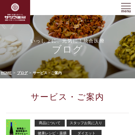
menu
いっしょに、元気に！統合医療
ブログ
HOME
ブログ
サービス・ご案内
サービス・ご案内
商品について
スタッフお気に入り
健康レシピ・薬膳
ダイエット