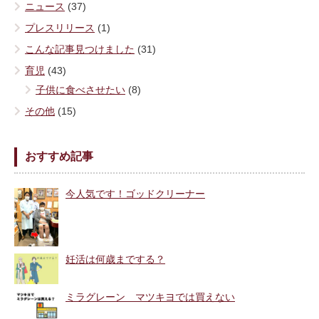
ニュース
(37)
プレスリリース
(1)
こんな記事見つけました
(31)
育児
(43)
子供に食べさせたい
(8)
その他
(15)
おすすめ記事
今人気です！ゴッドクリーナー
妊活は何歳までする？
ミラグレーン マツキヨでは買えない