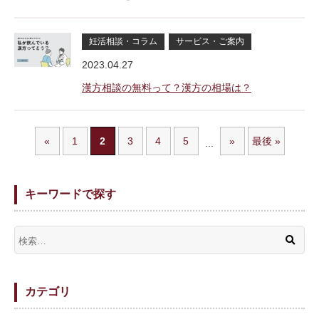
妊活相談・コラム
サービス・ご案内
2023.04.27
漢方相談の無料って？漢方の相場は？
«
1
2
3
4
5
»
最後 »
...
キーワードで探す
カテゴリ