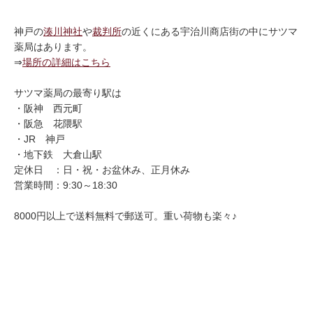
神戸の
湊川神社
や
裁判所
の近くにある宇治川商店街の中にサツマ
薬局はあります。
⇒
場所の詳細はこちら
サツマ薬局の最寄り駅は
・阪神 西元町
・阪急 花隈駅
・JR 神戸
・地下鉄 大倉山駅
定休日 ：日・祝・お盆休み、正月休み
営業時間：9:30～18:30
8000円以上で送料無料で郵送可。重い荷物も楽々♪