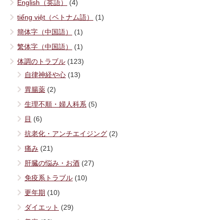
English（英語）
(4)
tiếng việt（ベトナム語）
(1)
簡体字（中国語）
(1)
繁体字（中国語）
(1)
体調のトラブル
(123)
自律神経や心
(13)
胃腸薬
(2)
生理不順・婦人科系
(5)
目
(6)
抗老化・アンチエイジング
(2)
痛み
(21)
肝臓の悩み・お酒
(27)
免疫系トラブル
(10)
更年期
(10)
ダイエット
(29)