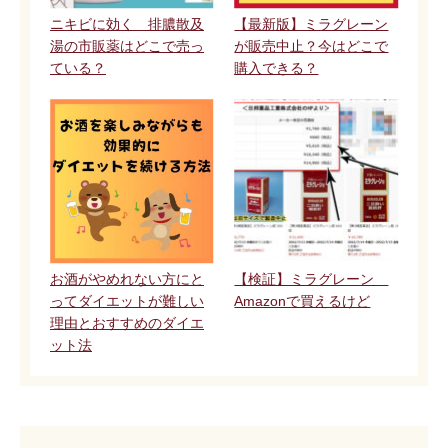
ニキビに効く 排膿散及
【最新版】ミラグレーン
湯の市販薬はどこで売っ
が販売中止？今はどこで
ている？
購入できる？
お酒がやめれない方にと
【検証】ミラグレーン
ってダイエットが難しい
Amazonで買えるけど
理由とおすすめのダイエ
ット法