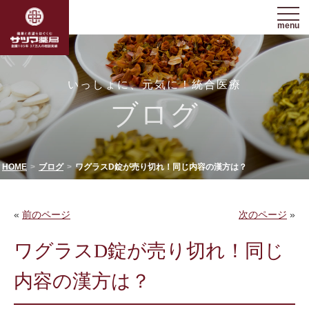
menu
いっしょに、元気に！統合医療
ブログ
HOME
ブログ
ワグラスD錠が売り切れ！同じ内容の漢方は？
«
前のページ
次のページ
»
ワグラスD錠が売り切れ！同じ
内容の漢方は？