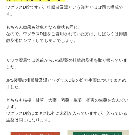
order-bottom: 2px...
ワグラスD錠ですが、排膿散及湯という漢方とほぼ同じ構成で
す。
もちろん効果も対象となる症状も同じ。
なので、ワグラスD錠をご愛用されていた方は、しばらくは排膿
散及湯にシフトしても良いでしょう。
サツマ薬局では以前からJPS製薬の排膿散及湯を取り扱っていま
した。
JPS製薬の排膿散及湯とワグラスD錠の処方生薬についてまとめ
ました。
どちらも桔梗・甘草・大棗・芍薬・生姜・枳実の生薬を含んでい
ます。
ワグラスD錠はエキス以外に末剤が入っていますが、入っている
生薬は同じになります。