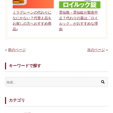
ミラグレーンの代わりに
雲仙散・雲仙錠が製造中
なにかない？代替え品を
止？代わりの薬は「ロイ
お探しの方へおすすめ商
ルック」がおすすめな理
品♪
由
«
前のページ
次のページ
»
キーワードで探す
カテゴリ