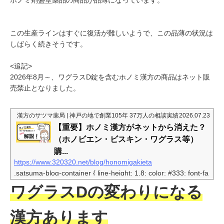
この生産ラインはすぐに復活が難しいようで、この品薄の状況は
しばらく続きそうです。
<追記>
2026年8月～、ワグラスD錠を含むホノミ漢方の商品はネット販
売禁止となりました。
漢方のサツマ薬局 | 神戸の地で創業105年 37万人の相談実績
2026.07.23
【重要】ホノミ漢方がネットから消えた？
（ホノビエン・ビスキン・ワグラス等）
購...
https://www.320320.net/blog/honomigakieta
.satsuma-blog-container { line-height: 1.8; color: #333; font-fa
mily: "Helvetica Neue", Arial, "Hiragino Kaku Gothic ProN", "Hi
ワグラスDの変わりになる
ragino Sans", Meiryo, sans-serif; } .satsuma-blog-container h
2 { color: #d32f2f; /* サツマ薬局様のイメージに近い赤色 */ bor
der-left: 5px solid #d32f2f; padding: 0.5em 0.8em; backgroun
漢方あります
d: #fdf2f2; margin-top: 2em; } .satsuma-blog-container h3 { b