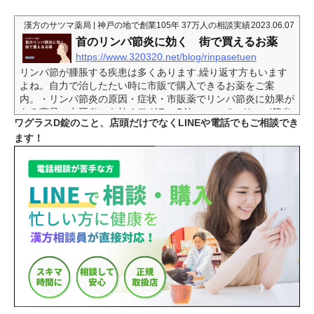
漢方のサツマ薬局 | 神戸の地で創業105年 37万人の相談実績
2023.06.07
首のリンパ節炎に効く 街で買えるお薬
https://www.320320.net/blog/rinpasetuen
リンパ節が腫脹する疾患は多くあります.繰り返す方もいます
よね。自力で治したたい時に市販で購入できるお薬をご案
内。・リンパ節炎の原因・症状・市販薬でリンパ節炎に効果が
ある商品・中耳炎にも効くワグラスD錠について・リンパ節炎
ワグラスD錠のこと、店頭だけでなくLINEや電話でもご相談でき
の予防 リンパ節炎の予防リンパ節炎は、細菌、ウイルス、真
ます！
菌の感染によって引き起こされます。（良性）これらの卑劣な
ものに体を乗っ取られてしまわないようにしましょう。稀に悪
性リンパ腫やがんのリンパ節への転移など悪性のものがありま
す。痛くなく大きく、長引くようでしたら受診するのが...