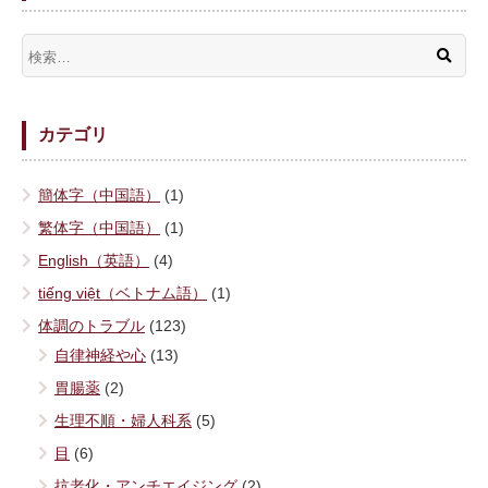
カテゴリ
簡体字（中国語）
(1)
繁体字（中国語）
(1)
English（英語）
(4)
tiếng việt（ベトナム語）
(1)
体調のトラブル
(123)
自律神経や心
(13)
胃腸薬
(2)
生理不順・婦人科系
(5)
目
(6)
抗老化・アンチエイジング
(2)