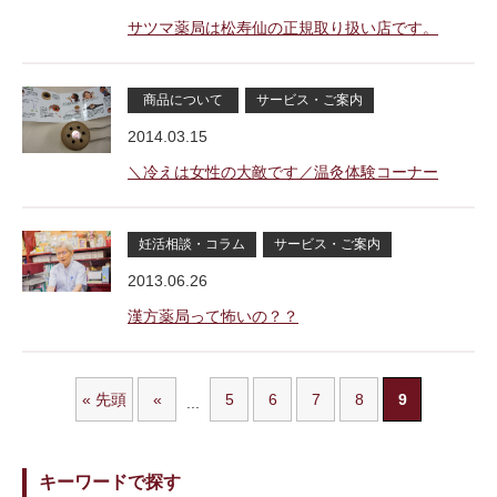
サツマ薬局は松寿仙の正規取り扱い店です。
商品について
サービス・ご案内
2014.03.15
＼冷えは女性の大敵です／温灸体験コーナー
妊活相談・コラム
サービス・ご案内
2013.06.26
漢方薬局って怖いの？？
« 先頭
«
5
6
7
8
9
...
キーワードで探す