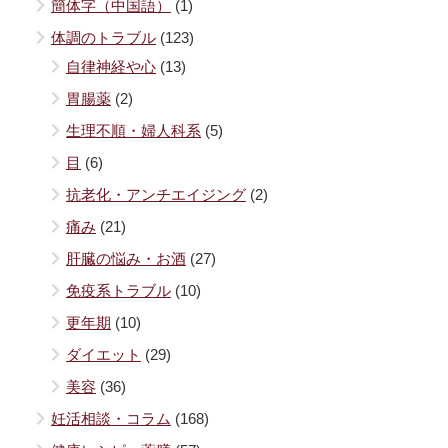
簡体字（中国語）
(1)
体調のトラブル
(123)
自律神経や心
(13)
胃腸薬
(2)
生理不順・婦人科系
(5)
目
(6)
抗老化・アンチエイジング
(2)
痛み
(21)
肝臓の悩み・お酒
(27)
免疫系トラブル
(10)
更年期
(10)
ダイエット
(29)
美容
(36)
妊活相談・コラム
(168)