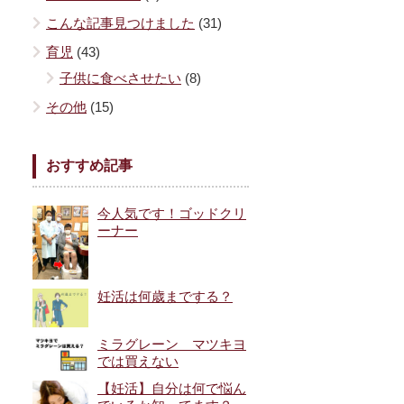
こんな記事見つけました
(31)
育児
(43)
子供に食べさせたい
(8)
その他
(15)
おすすめ記事
今人気です！ゴッドクリ
ーナー
妊活は何歳までする？
ミラグレーン マツキヨ
では買えない
【妊活】自分は何で悩ん