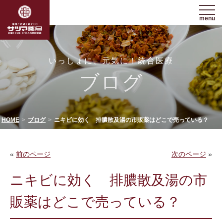
menu
いっしょに、元気に！統合医療
ブログ
HOME
ブログ
ニキビに効く 排膿散及湯の市販薬はどこで売っている？
«
前のページ
次のページ
»
ニキビに効く 排膿散及湯の市
販薬はどこで売っている？