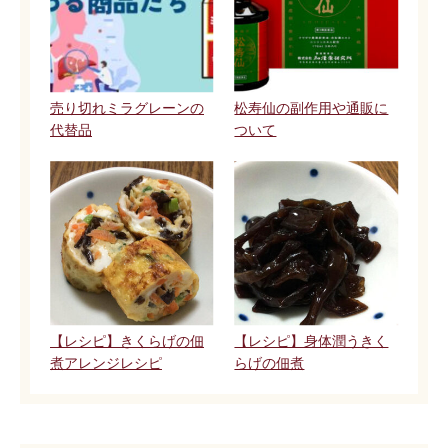
売り切れミラグレーンの
松寿仙の副作用や通販に
代替品
ついて
【レシピ】きくらげの佃
【レシピ】身体潤うきく
煮アレンジレシピ
らげの佃煮