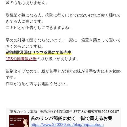
菌の心配もありません。
耐性菌が気になる人、病院に行くほどではないけれど赤く腫れて
きてる人に良いです。
ニキビとか予告なしにできますよね。
早めの対処で酷くならないので、一家に一箱置き薬として置いて
おくのもいいですね。
■排膿散及湯はサツマ薬局にて販売中
JPSの排膿散及湯
の取り扱いがあります。
錠剤タイプなので、粉が苦手とか漢方の味が苦手な方にもお勧め
です。
在庫が心配な方はお電話ください。
漢方のサツマ薬局 | 神戸の地で創業105年 37万人の相談実績
2023.06.07
首のリンパ節炎に効く 街で買えるお薬
https://www.320320.net/blog/rinpasetuen