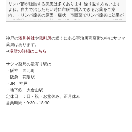
リンパ節が腫脹する疾患は多くあります.繰り返す方もいます
よね。自力で治したたい時に市販で購入できるお薬をご案
内。・リンパ節炎の原因・症状・市販薬でリンパ節炎に効果が
ある商品・中耳炎にも効くワグラスD錠について・リンパ節炎
の予防 リンパ節炎の予防リンパ節炎は、細菌、ウイルス、真
菌の感染によって引き起こされます。（良性）これらの卑劣な
ものに体を乗っ取られてしまわないようにしましょう。稀に悪
神戸の
湊川神社
や
裁判所
の近くにある宇治川商店街の中にサツマ
性リンパ腫やがんのリンパ節への転移など悪性のものがありま
薬局はあります。
す。痛くなく大きく、長引くようでしたら受診するのが...
⇒
場所の詳細はこちら
サツマ薬局の最寄り駅は
・阪神 西元町
・阪急 花隈駅
・JR 神戸
・地下鉄 大倉山駅
定休日 ：日・祝・お盆休み、正月休み
営業時間：9:30～18:30