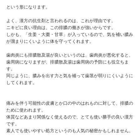
という形になります。
よく、漢方の抗生剤と言われるのは、これが理由です。
ニキビに良い理由は、この排膿の働きが強いからです。
しかも、「生姜・大棗・甘草」が入っているので、気を補い膿み
が溜まりにくいように体を守ってくれます。
歯肉炎にも排膿散及湯が良いというのは、歯肉炎が悪化すると、
歯周病になりますが、排膿散及湯は歯周病の予防にも役立ちま
す。
同じように、膿みを出す力と気を補って歯茎が弱りにくいように
してくれます。
痛みを伴う可能性の皮膚とか口の中のはれものに対して、排膿の
ために使われます。
体質などあまり関係なく使えるので、とても使い勝手の良い漢方
です。
素人でも使いやすい処方というのも人気の秘密かもしれません。