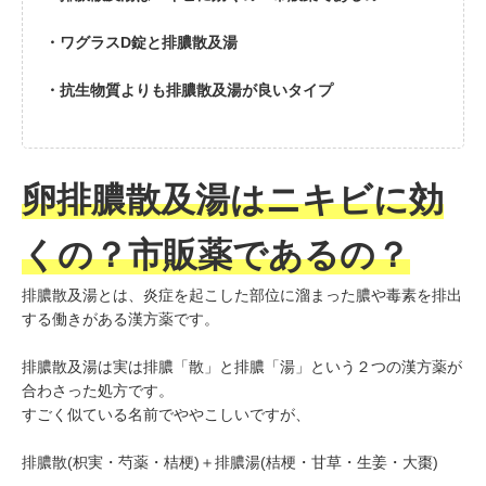
・ワグラスD錠と排膿散及湯
・抗生物質よりも排膿散及湯が良いタイプ
卵排膿散及湯はニキビに効
くの？市販薬であるの？
排膿散及湯とは、炎症を起こした部位に溜まった膿や毒素を排出
する働きがある漢方薬です。
排膿散及湯は実は排膿「散」と排膿「湯」という２つの漢方薬が
合わさった処方です。
すごく似ている名前でややこしいですが、
排膿散(枳実・芍薬・桔梗)＋排膿湯(桔梗・甘草・生姜・大棗)