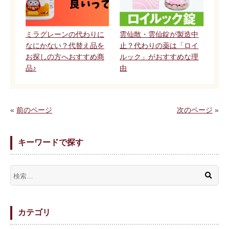
ミラグレーンの代わりに
雲仙散・雲仙錠が製造中
なにかない？代替え品を
止？代わりの薬は「ロイ
お探しの方へおすすめ商
ルック」がおすすめな理
品♪
由
«
前のページ
次のページ
»
キーワードで探す
カテゴリ