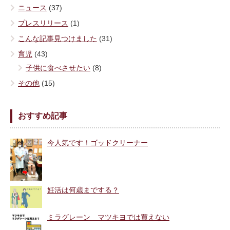
ニュース
(37)
プレスリリース
(1)
こんな記事見つけました
(31)
育児
(43)
子供に食べさせたい
(8)
その他
(15)
おすすめ記事
今人気です！ゴッドクリーナー
妊活は何歳までする？
ミラグレーン マツキヨでは買えない