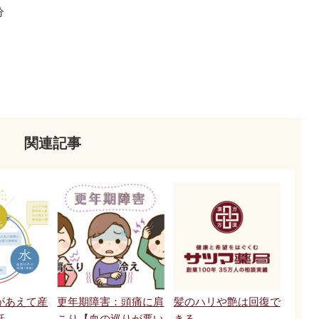
分
関連記事
があえて産
更年期障害：頭痛に肩
髪のハリや艶は回復で
話
こり【血の巡りが悪い
きる