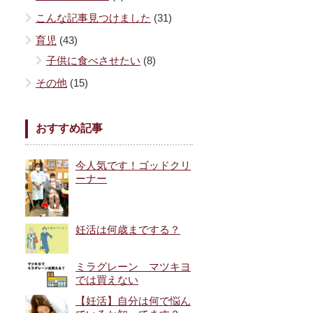
こんな記事見つけました
(31)
育児
(43)
子供に食べさせたい
(8)
その他
(15)
おすすめ記事
今人気です！ゴッドクリ
ーナー
妊活は何歳までする？
ミラグレーン マツキヨ
では買えない
【妊活】自分は何で悩ん