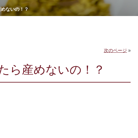
産めないの！？
次のページ
»
たら産めないの！？
。