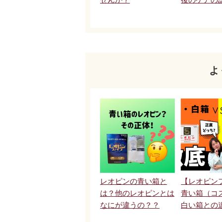
よ
レオピンの青い箱と
【レオピン
は？他のレオピンとは
青い箱（コ
なにが違うの？？
白い箱との