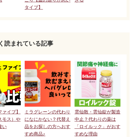
タイプ】
く読まれている記事
ファイブ】
ミラグレーンの代わり
雲仙散・雲仙錠が製造
スモス）や
になにかない？代替え
中止？代わりの薬は
違い
品をお探しの方へおす
「ロイルック」がおす
すめ商品♪
すめな理由