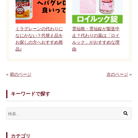
ミラグレーンの代わりに
雲仙散・雲仙錠が製造中
なにかない？代替え品を
止？代わりの薬は「ロイ
お探しの方へおすすめ商
ルック」がおすすめな理
品♪
由
«
前のページ
次のページ
»
キーワードで探す
カテゴリ