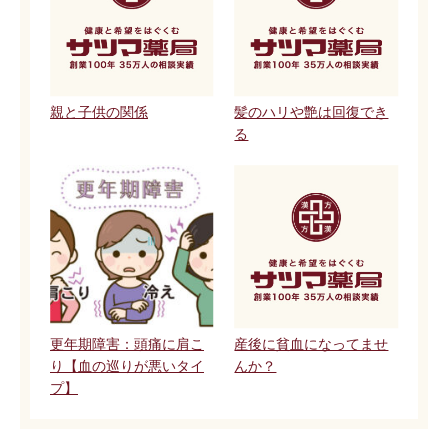
親と子供の関係
髪のハリや艶は回復でき
る
更年期障害：頭痛に肩こ
産後に貧血になってませ
り【血の巡りが悪いタイ
んか？
プ】