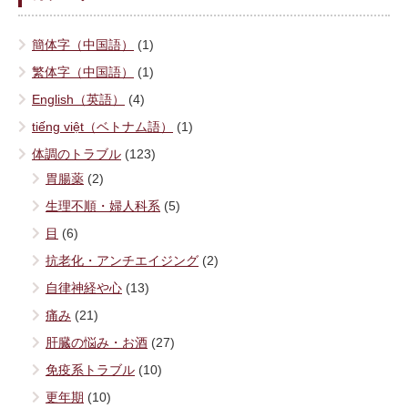
簡体字（中国語）
(1)
繁体字（中国語）
(1)
English（英語）
(4)
tiếng việt（ベトナム語）
(1)
体調のトラブル
(123)
胃腸薬
(2)
生理不順・婦人科系
(5)
目
(6)
抗老化・アンチエイジング
(2)
自律神経や心
(13)
痛み
(21)
肝臓の悩み・お酒
(27)
免疫系トラブル
(10)
更年期
(10)