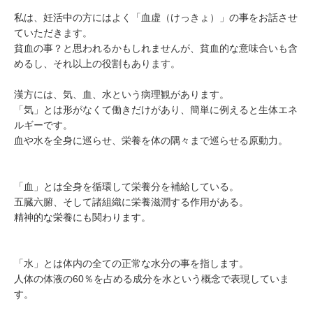
私は、妊活中の方にはよく「血虚（けっきょ）」の事をお話させ
ていただきます。
貧血の事？と思われるかもしれませんが、貧血的な意味合いも含
めるし、それ以上の役割もあります。
漢方には、気、血、水という病理観があります。
「気」とは形がなくて働きだけがあり、簡単に例えると生体エネ
ルギーです。
血や水を全身に巡らせ、栄養を体の隅々まで巡らせる原動力。
「血」とは全身を循環して栄養分を補給している。
五臓六腑、そして諸組織に栄養滋潤する作用がある。
精神的な栄養にも関わります。
「水」とは体内の全ての正常な水分の事を指します。
人体の体液の60％を占める成分を水という概念で表現していま
す。