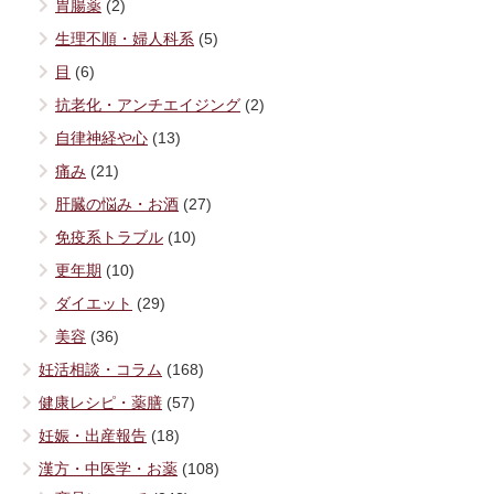
胃腸薬
(2)
生理不順・婦人科系
(5)
目
(6)
抗老化・アンチエイジング
(2)
自律神経や心
(13)
痛み
(21)
肝臓の悩み・お酒
(27)
免疫系トラブル
(10)
更年期
(10)
ダイエット
(29)
美容
(36)
妊活相談・コラム
(168)
健康レシピ・薬膳
(57)
妊娠・出産報告
(18)
漢方・中医学・お薬
(108)