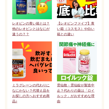
レオピンの青い箱とは？
【レオピンファイブ】青
他のレオピンとはなにが
い箱（コスモス）や白い
違うの？？
箱との違い
ミラグレーンの代わりに
雲仙散・雲仙錠が製造中
なにかない？代替え品を
止？代わりの薬は「ロイ
お探しの方へおすすめ商
ルック」がおすすめな理
品♪
由