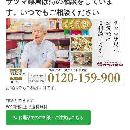
サツマ薬局は痔の相談をしていま
は、参考にしてみてください ・イボ痔の種類と原因・どうし
て肝臓のうっ血でなるのか？・イボ痔の自己治療、セルフケア
す。いつでもご相談ください
について・手術したくない場合、市販薬でしっかり痔のケ
ア イボ痔の種類と原因まずはいぼ痔（痔核）になる理由を簡
単に説明してみたいと思います。痔核とは、肛門...
お電話でもご相談可能です。
郵送もできます。
8000円以上で送料無料
📞 お電話でのご相談・ご注文はこちら