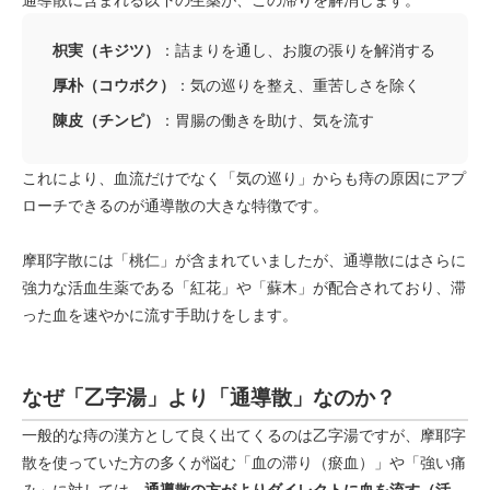
枳実（キジツ）
：詰まりを通し、お腹の張りを解消する
厚朴（コウボク）
：気の巡りを整え、重苦しさを除く
陳皮（チンピ）
：胃腸の働きを助け、気を流す
これにより、血流だけでなく「気の巡り」からも痔の原因にアプ
ローチできるのが通導散の大きな特徴です。
摩耶字散には「桃仁」が含まれていましたが、通導散にはさらに
強力な活血生薬である「紅花」や「蘇木」が配合されており、滞
った血を速やかに流す手助けをします。
なぜ「乙字湯」より「通導散」なのか？
一般的な痔の漢方として良く出てくるのは乙字湯ですが、摩耶字
散を使っていた方の多くが悩む「血の滞り（瘀血）」や「強い痛
み」に対しては、
通導散の方がよりダイレクトに血を流す（活