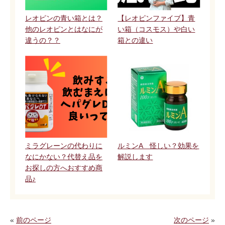
レオピンの青い箱とは？
【レオピンファイブ】青
他のレオピンとはなにが
い箱（コスモス）や白い
違うの？？
箱との違い
ミラグレーンの代わりに
ルミンA 怪しい？効果を
なにかない？代替え品を
解説します
お探しの方へおすすめ商
品♪
«
前のページ
次のページ
»