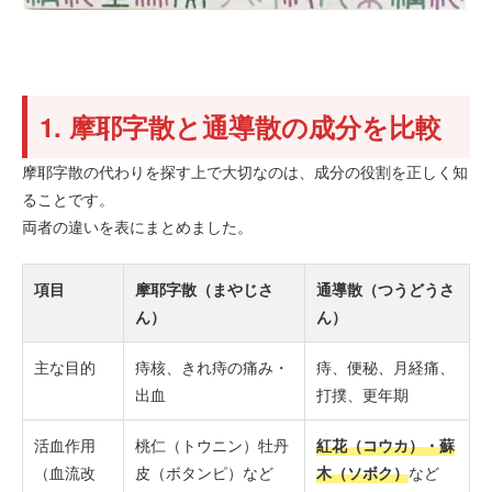
1. 摩耶字散と通導散の成分を比較
摩耶字散の代わりを探す上で大切なのは、成分の役割を正しく知
ることです。
両者の違いを表にまとめました。
項目
摩耶字散（まやじさ
通導散（つうどうさ
ん）
ん）
主な目的
痔核、きれ痔の痛み・
痔、便秘、月経痛、
出血
打撲、更年期
活血作用
桃仁（トウニン）牡丹
紅花（コウカ）・蘇
（血流改
皮（ボタンピ）など
木（ソボク）
など