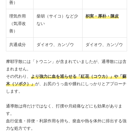
善）
理気作用
柴胡（サイコ）など少
枳実・厚朴・陳皮
（気滞改
ない
善）
共通成分
ダイオウ、カンゾウ
ダイオウ、カンゾウ
摩耶字散には「トウニン」が含まれていましたが、通導散には含
まれません。
その代わり、
より強力に血を巡らせる「紅花（コウカ）」や「蘇
木（ソボク）」
が、お尻のうっ血や腫れにしっかりとアプローチ
します。
通導散は痔だけではなく、打撲や月経痛などにも効果がありま
す。
血行促進・排便・利尿作用を持ち、瘀血や熱を体外に排出する強
力な処方です。