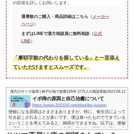
の症状を詳しくお伺いします。
通導散のご購入・商品詳細はこちら
（
メーカー
ページ
）
まずはLINEで漢方相談員に無料相談
（
公式
LINE
）
「摩耶字散の代わりを探している」と一言添え
ていただけますとスムーズです。
漢方のサツマ薬局 | 神戸の地で創業105年 37万人の相談実績
2023.06.12
イボ痔の原因と自己治癒について
https://www.320320.net/blog/ibo-kaizen
便秘になる原因はさまざまありますが、特に、食生活によって
引き起こされることが多いです。便は食べたものでできている
ということを考えてみると、納得ができますね。以下は、便秘
を予防するために食べるべき食品の例です。便秘でお悩みの方