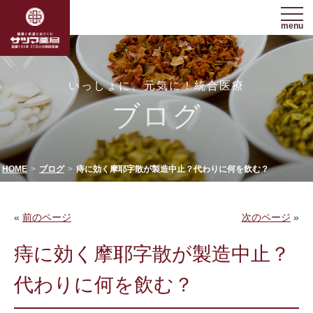
menu
いっしょに、元気に！統合医療
ブログ
HOME
ブログ
痔に効く摩耶字散が製造中止？代わりに何を飲む？
«
前のページ
次のページ
»
痔に効く摩耶字散が製造中止？
代わりに何を飲む？