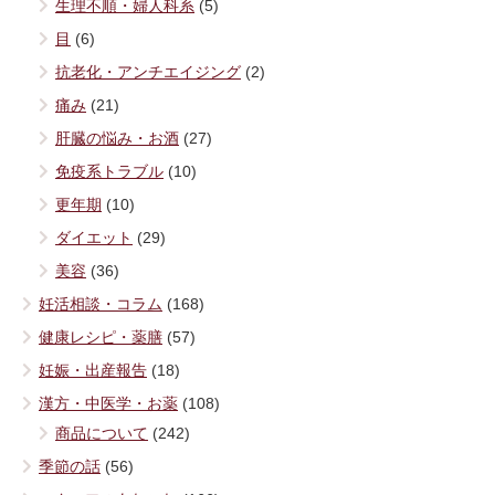
生理不順・婦人科系
(5)
目
(6)
抗老化・アンチエイジング
(2)
痛み
(21)
肝臓の悩み・お酒
(27)
免疫系トラブル
(10)
更年期
(10)
ダイエット
(29)
美容
(36)
妊活相談・コラム
(168)
健康レシピ・薬膳
(57)
妊娠・出産報告
(18)
漢方・中医学・お薬
(108)
商品について
(242)
季節の話
(56)