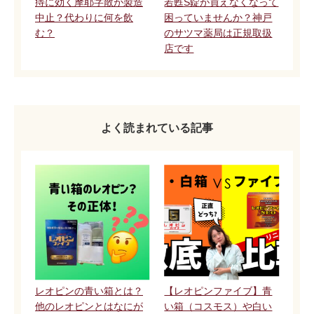
痔に効く摩耶字散が製造
若甦S錠が買えなくなって
中止？代わりに何を飲
困っていませんか？神戸
む？
のサツマ薬局は正規取扱
店です
よく読まれている記事
レオピンの青い箱とは？
【レオピンファイブ】青
他のレオピンとはなにが
い箱（コスモス）や白い