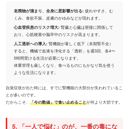
老廃物が溜まり、全身に悪影響が出る:
疲れやすさ、む
くみ、食欲不振、皮膚のかゆみなどが現れます。
心血管疾患のリスク増大:
腎臓と心臓は密接に関係して
おり、心筋梗塞や脳卒中のリスクが高まります。
人工透析への導入:
腎機能が著しく低下（末期腎不全）
すると、機械で血液を浄化する「透析」を週3回、各4〜
5時間受ける生活が必要になります。
体重管理も厳しくなり、食べるものにもかなり気を使う
ような生活になります。
自覚症状が出た時には、すでに腎機能の大部分が失われているこ
とが多いのです。
だからこそ、
「今の数値」で食い止めること
が何より大切です。
5. 「一人で悩む」のが、一番の毒にな