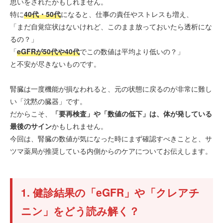
思いをされたかもしれません。
特に
40代・50代
になると、仕事の責任やストレスも増え、
「まだ自覚症状はないけれど、このまま放っておいたら透析にな
るの？」
「
eGFRが50代や40代
でこの数値は平均より低いの？」
と不安が尽きないものです。
腎臓は一度機能が損なわれると、元の状態に戻るのが非常に難し
い「沈黙の臓器」です。
だからこそ、
「要再検査」や「数値の低下」は、体が発している
最後のサイン
かもしれません。
今回は、腎臓の数値が気になった時にまず確認すべきことと、サ
ツマ薬局が推奨している内側からのケアについてお伝えします。
1. 健診結果の「eGFR」や「クレアチ
ニン」をどう読み解く？