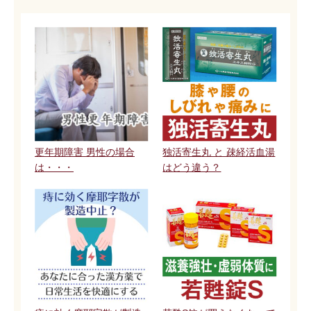
更年期障害 男性の場合
独活寄生丸 と 疎経活血湯
は・・・
はどう違う？