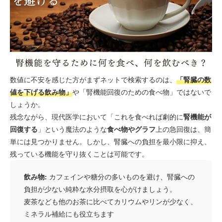
数値に不安を感じた方がまずネットで検索するのは、
「腎臓の数
値を下げる飲み物」
や「腎機能回復のための食べ物」ではないで
しょうか。
残念ながら、現代医学において「これを食べれば劇的に
腎機能が
回復する
」という魔法のような
食べ物やグラフ
上の急回復は、簡
単には見つかりません。しかし、腎臓への負担を最小限に抑え、
残っている機能を守り抜くことは可能です。
飲み物:
カフェインや糖分の多いものを避け、腎臓への
負担が少ない純粋な水分摂取を心がけましょう。
麦茶なども他のお茶に比べてカリウムやリンが少なく、
ミネラル補給にも役立ちます