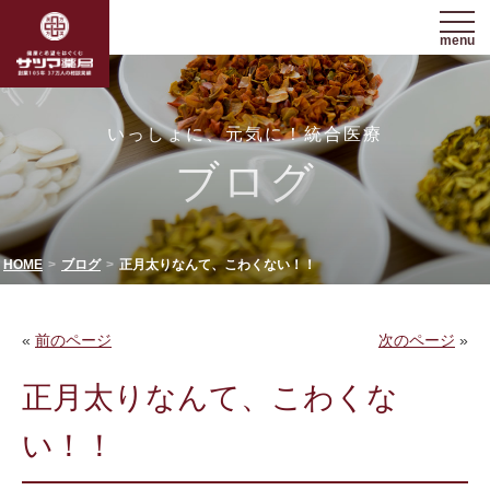
menu
いっしょに、元気に！統合医療
ブログ
HOME
ブログ
正月太りなんて、こわくない！！
«
前のページ
次のページ
»
正月太りなんて、こわくな
い！！