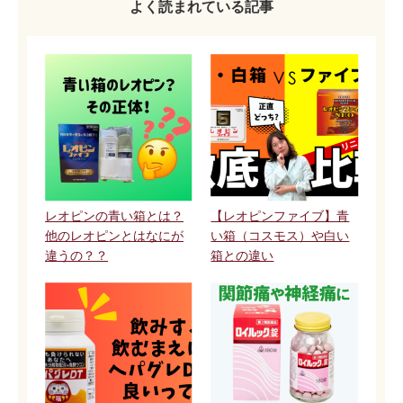
よく読まれている記事
レオピンの青い箱とは？
【レオピンファイブ】青
他のレオピンとはなにが
い箱（コスモス）や白い
違うの？？
箱との違い