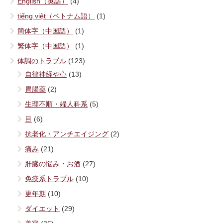
English（英語）
(4)
tiếng việt（ベトナム語）
(1)
簡体字（中国語）
(1)
繁体字（中国語）
(1)
体調のトラブル
(123)
自律神経や心
(13)
胃腸薬
(2)
生理不順・婦人科系
(5)
目
(6)
抗老化・アンチエイジング
(2)
痛み
(21)
肝臓の悩み・お酒
(27)
免疫系トラブル
(10)
更年期
(10)
ダイエット
(29)