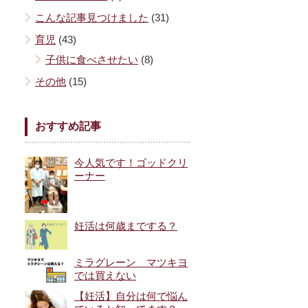
こんな記事見つけました
(31)
育児
(43)
子供に食べさせたい
(8)
その他
(15)
おすすめ記事
今人気です！ゴッドクリ
ーナー
妊活は何歳までする？
ミラグレーン マツキヨ
では買えない
【妊活】自分は何で悩ん