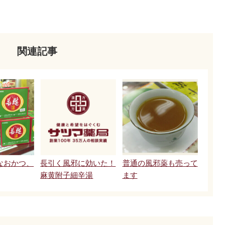
関連記事
なおかつ、
長引く風邪に効いた！
普通の風邪薬も売って
麻黄附子細辛湯
ます