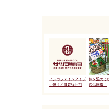
ノンカフェインタイプ
体を温めて
で温まる滋養強壮剤
疲労回復！