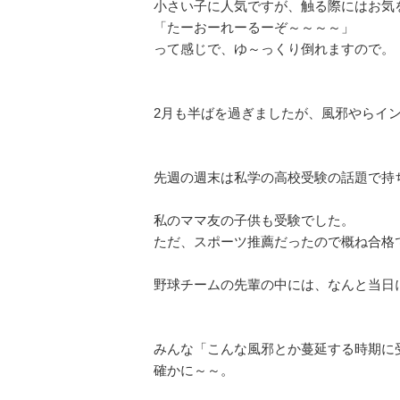
小さい子に人気ですが、触る際にはお気
「たーおーれーるーぞ～～～～」
って感じで、ゆ～っくり倒れますので。
2月も半ばを過ぎましたが、風邪やらイ
先週の週末は私学の高校受験の話題で持
私のママ友の子供も受験でした。
ただ、スポーツ推薦だったので概ね合格
野球チームの先輩の中には、なんと当日
みんな「こんな風邪とか蔓延する時期に
確かに～～。