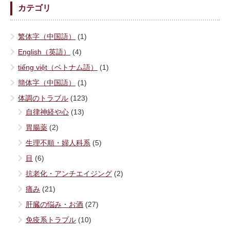
カテゴリ
繁体字（中国語）
(1)
English（英語）
(4)
tiếng việt（ベトナム語）
(1)
簡体字（中国語）
(1)
体調のトラブル
(123)
自律神経や心
(13)
胃腸薬
(2)
生理不順・婦人科系
(5)
目
(6)
抗老化・アンチエイジング
(2)
痛み
(21)
肝臓の悩み・お酒
(27)
免疫系トラブル
(10)