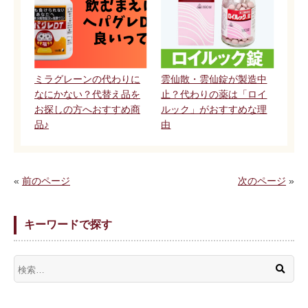
ミラグレーンの代わりに
雲仙散・雲仙錠が製造中
なにかない？代替え品を
止？代わりの薬は「ロイ
お探しの方へおすすめ商
ルック」がおすすめな理
品♪
由
«
前のページ
次のページ
»
キーワードで探す