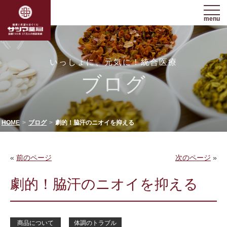
menu
いっしょに、元気に！統合医療
ブログ
HOME
ブログ
劇的！脇汗のニオイを抑える
«
前のページ
次のページ
»
劇的！脇汗のニオイを抑える
商品について
体調のトラブル