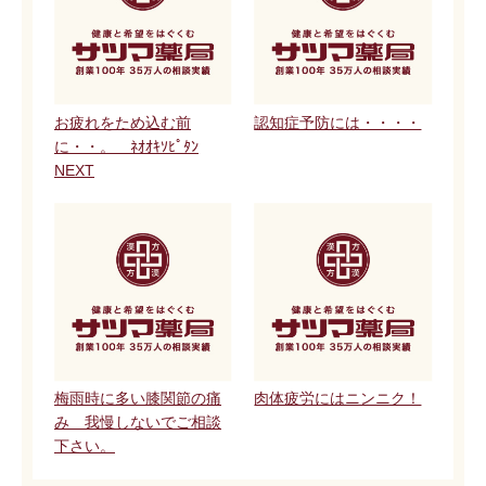
お疲れをため込む前
認知症予防には・・・・
に・・。 ﾈｵｵｷｿﾋﾟﾀﾝ
NEXT
梅雨時に多い膝関節の痛
肉体疲労にはニンニク！
み 我慢しないでご相談
下さい。