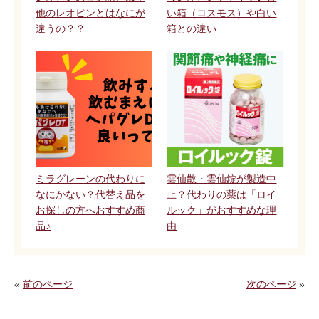
他のレオピンとはなにが
い箱（コスモス）や白い
違うの？？
箱との違い
ミラグレーンの代わりに
雲仙散・雲仙錠が製造中
なにかない？代替え品を
止？代わりの薬は「ロイ
お探しの方へおすすめ商
ルック」がおすすめな理
品♪
由
«
前のページ
次のページ
»