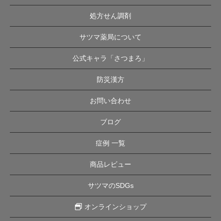
処方せん調剤
サツマ薬局について
公式キャラ「さつまろ」
防災漢方
お問い合わせ
ブログ
症例 一覧
商品レビュー
サツマのSDGs
オンラインショップ