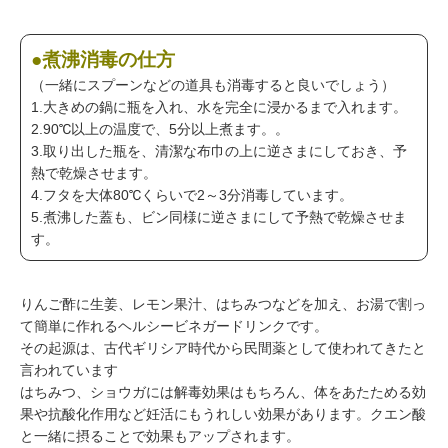
●煮沸消毒の仕方
（一緒にスプーンなどの道具も消毒すると良いでしょう）
1.大きめの鍋に瓶を入れ、水を完全に浸かるまで入れます。
2.90℃以上の温度で、5分以上煮ます。。
3.取り出した瓶を、清潔な布巾の上に逆さまにしておき、予
熱で乾燥させます。
4.フタを大体80℃くらいで2～3分消毒しています。
5.煮沸した蓋も、ビン同様に逆さまにして予熱で乾燥させま
す。
りんご酢に生姜、レモン果汁、はちみつなどを加え、お湯で割っ
て簡単に作れるヘルシービネガードリンクです。
その起源は、古代ギリシア時代から民間薬として使われてきたと
言われています
はちみつ、ショウガには解毒効果はもちろん、体をあたためる効
果や抗酸化作用など妊活にもうれしい効果があります。クエン酸
と一緒に摂ることで効果もアップされます。