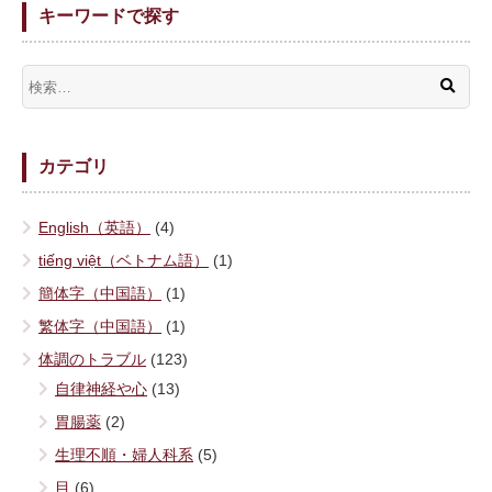
キーワードで探す
カテゴリ
English（英語）
(4)
tiếng việt（ベトナム語）
(1)
簡体字（中国語）
(1)
繁体字（中国語）
(1)
体調のトラブル
(123)
自律神経や心
(13)
胃腸薬
(2)
生理不順・婦人科系
(5)
目
(6)