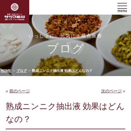
menu
いっしょに、元気に！統合医療
ブログ
HOME
ブログ
熟成ニンニク抽出液 効果はどんなの？
«
前のページ
次のページ
»
熟成ニンニク抽出液 効果はどん
なの？