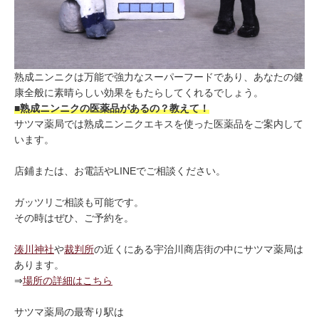
熟成ニンニクは万能で強力なスーパーフードであり、あなたの健
康全般に素晴らしい効果をもたらしてくれるでしょう。
■熟成ニンニクの医薬品があるの
？教えて！
サツマ薬局では熟成ニンニクエキスを使った医薬品をご案内して
います。
店鋪または、お電話やLINEでご相談ください。
ガッツリご相談も可能です。
その時はぜひ、ご予約を。
湊川神社
や
裁判所
の近くにある宇治川商店街の中にサツマ薬局は
あります。
⇒
場所の詳細はこちら
サツマ薬局の最寄り駅は