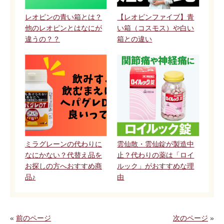
レオピンの青い箱とは？
【レオピンファイブ】青
他のレオピンとはなにが
い箱（コスモス）や白い
違うの？？
箱との違い
ミラグレーンの代わりに
雲仙散・雲仙錠が製造中
なにかない？代替え品を
止？代わりの薬は「ロイ
お探しの方へおすすめ商
ルック」がおすすめな理
品♪
由
«
前のページ
次のページ
»