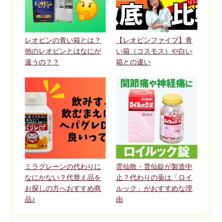
レオピンの青い箱とは？
【レオピンファイブ】青
他のレオピンとはなにが
い箱（コスモス）や白い
違うの？？
箱との違い
ミラグレーンの代わりに
雲仙散・雲仙錠が製造中
なにかない？代替え品を
止？代わりの薬は「ロイ
お探しの方へおすすめ商
ルック」がおすすめな理
品♪
由