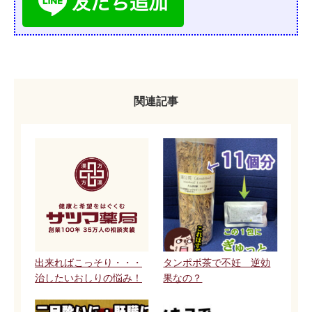
関連記事
出来ればこっそり・・・
タンポポ茶で不妊 逆効
治したいおしりの悩み！
果なの？