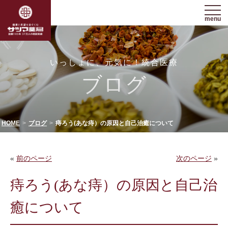
menu
いっしょに、元気に！統合医療
ブログ
HOME
ブログ
痔ろう(あな痔）の原因と自己治癒について
«
前のページ
次のページ
»
痔ろう(あな痔）の原因と自己治
癒について