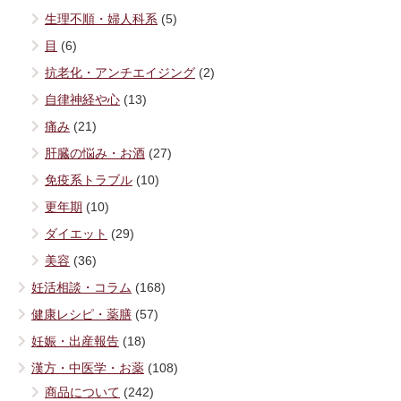
生理不順・婦人科系
(5)
目
(6)
抗老化・アンチエイジング
(2)
自律神経や心
(13)
痛み
(21)
肝臓の悩み・お酒
(27)
免疫系トラブル
(10)
更年期
(10)
ダイエット
(29)
美容
(36)
妊活相談・コラム
(168)
健康レシピ・薬膳
(57)
妊娠・出産報告
(18)
漢方・中医学・お薬
(108)
商品について
(242)