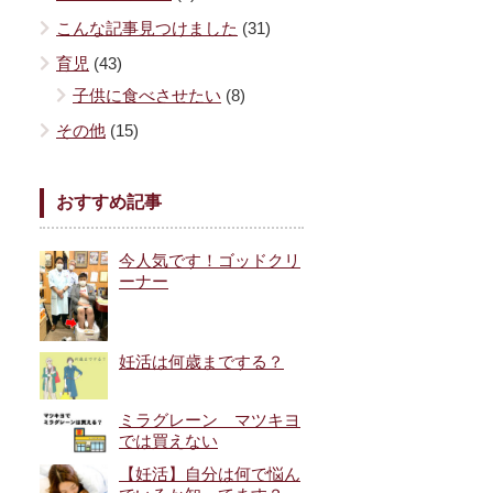
こんな記事見つけました
(31)
育児
(43)
子供に食べさせたい
(8)
その他
(15)
おすすめ記事
今人気です！ゴッドクリ
ーナー
妊活は何歳までする？
ミラグレーン マツキヨ
では買えない
【妊活】自分は何で悩ん