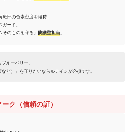
斑部の色素密度を維持、
ガード。
ムそのものを守る」
防護壁担当
。
らブルーベリー、
ど）」を守りたいならルテインが必須です。
マーク（信頼の証）