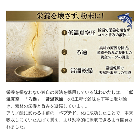
栄養を損なわない独自の製法を採用している
味わいだし
は、「
低
温真空
」「
ろ過
」「
常温乾燥
」の3工程で雑味を丁寧に取り除
き、素材の栄養と旨みを凝縮しています。
アミノ酸に変わる手前の「
ペプチド
」化に成功したことで、本来
吸収しにくいたんぱく質を、より効率的に摂取できるよう開発さ
れました。