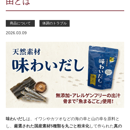
由とは
商品について
体調のトラブル
2026.03.09
味わいだし
は、イワシやカツオなどの海の幸と山の幸を原料と
し、
厳選された国産素材5種類を丸ごと粉末化
して作られた
真の