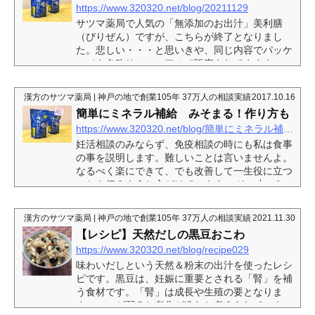
https://www.320320.net/blog/20211129
サツマ薬局で人気の「無添加のお出汁」美利膳
（びりぜん）ですが、こちらが終了となりまし
た。悲しい・・・と思いきや、同じ内容でパッケ
ージ＆名称リニューアルで販売されてますよ。こ
のブログで言いたいことはこちら↓・無添加のお
出汁、商品パッケージ名称変更です。・中身と価
漢方のサツマ薬局 | 神戸の地で創業105年 37万人の相談実績
2017.10.16
格とボリュームは同じ！・ペプチド状態なので効
簡単にミネラル補給 みそまる！作り方も
率よく吸収●「味わいだし」になりました！パッ
https://www.320320.net/blog/簡単にミネラル補給 みそまる！作り方も
ケージがオールカラーになりました(^^)前のデザ
インも良いですが、少しかわいい魚のイラストが
妊活相談のみならず、免疫相談の時にも私は食事
入ったタイプになりました。天然ペプチドがわか
の事を説明します。難しいことは言いませんよ。
りやすく入ってます...
なるべく楽にできて、でも改善して一生役に立つ
ことを伝えようと心がけています。 その中の1つ
に「和食中心」があります。 けっこうパン食の
人や、朝は野菜ジュースだけ、味噌汁は朝昼晩通
漢方のサツマ薬局 | 神戸の地で創業105年 37万人の相談実績
2021.11.30
じてほとんど飲まない人もいます。 そんな感じで
【レシピ】天然だしの黒豆おこわ
身体作りに関心がないように見えて、ネット通販
https://www.320320.net/blog/recipe029
の妊活サプリや、ルイボスティーはどうですか？
カフェインは大丈夫ですか？と聞かれま
味わいだしという天然＆粉末の出汁を使ったレシ
す。 「違うだろ。違うだろ！！」（...
ピです。黒豆は、妊娠に重要とされる「腎」を補
う食材です。「腎」は成長や生殖の要となりま
す。ここが弱ると老化が進むと考えられていま