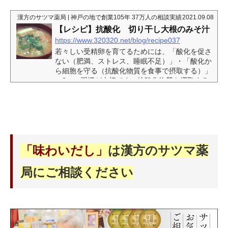
す。松の実は食物繊維が豊富で、便秘にもよく、
また肺を潤わせ咳を鎮めます。血も補う食材で
漢方のサツマ薬局 | 神戸の地で創業105年 37万人の相談実績
2021.09.08
す。味わいだしはサツマ薬局でも取り扱いありま
【レシピ】抗酸化 切り干し大根のみそ汁
す。＜栄養士よりアドバイス＞もち米はもろく砕
https://www.320320.net/blog/recipe037
けやすいので優しく扱いましょう。うるち米を混
ぜることで簡単に炊飯器でおこわが作れます。冷
若々しい受精卵を育てるためには、「酸化を促さ
めてもおいしいので、お弁当にもぴったりです。
ない（肥満、ストレス、睡眠不足）」・「酸化か
山芋や里芋、栗など...
ら細胞を守る（抗酸化物質を食事で摂取する）」
の2つの習慣が大切です。抗酸化物質を摂取する
のに効率の良い味噌汁を毎日食べることを提案し
ます。朝、晩だけでなく、スープジャーに味噌汁
を入れてお弁当に加えてみるのもおすすめです。
妊活だけじゃなく、良い血管を保つためにも「抗
酸化」は大事です。＜栄養士よりアドバイス＞●
簡単に栄養価の高い味噌汁を作る工夫とポイント
「味わいだし」
は漢方のサツマ薬
旬の野菜を取り入れる （旬の野菜は安くて栄養
価が高い）一部...
局にご相談ください