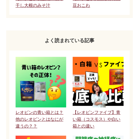
干し大根のみそ汁
豆おこわ
よく読まれている記事
レオピンの青い箱とは？
【レオピンファイブ】青
他のレオピンとはなにが
い箱（コスモス）や白い
違うの？？
箱との違い