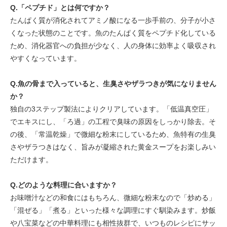
Q.「ペプチド」とは何ですか？
たんぱく質が消化されてアミノ酸になる一歩手前の、分子が小さ
くなった状態のことです。魚のたんぱく質をペプチド化している
ため、消化器官への負担が少なく、人の身体に効率よく吸収され
やすくなっています。
Q.魚の骨まで入っていると、生臭さやザラつきが気になりません
か？
独自の3ステップ製法によりクリアしています。「低温真空圧」
でエキスにし、「ろ過」の工程で臭味の原因をしっかり除去。そ
の後、「常温乾燥」で微細な粉末にしているため、魚特有の生臭
さやザラつきはなく、旨みが凝縮された黄金スープをお楽しみい
ただけます。
Q.どのような料理に合いますか？
お味噌汁などの和食にはもちろん、微細な粉末なので「炒める」
「混ぜる」「煮る」といった様々な調理にすぐ馴染みます。炒飯
や八宝菜などの中華料理にも相性抜群で、いつものレシピにサッ