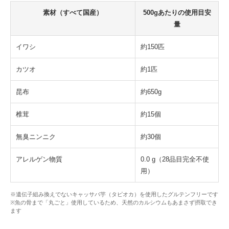
素材（すべて国産）
500gあたりの使用目安
量
イワシ
約150匹
カツオ
約1匹
昆布
約650g
椎茸
約15個
無臭ニンニク
約30個
アレルゲン物質
0.0 g（28品目完全不使
用）
※遺伝子組み換えでないキャッサバ芋（タピオカ）を使用したグルテンフリーです
※魚の骨まで「丸ごと」使用しているため、天然のカルシウムもあまさず摂取でき
ます