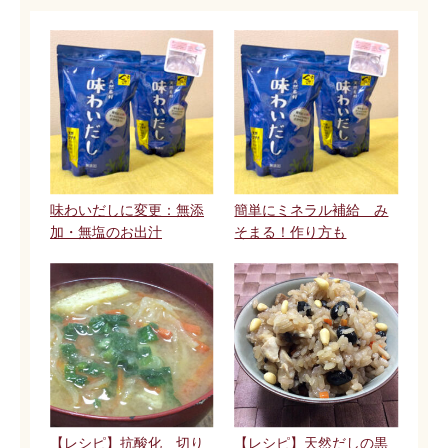
味わいだしに変更：無添
簡単にミネラル補給 み
加・無塩のお出汁
そまる！作り方も
【レシピ】抗酸化 切り
【レシピ】天然だしの黒