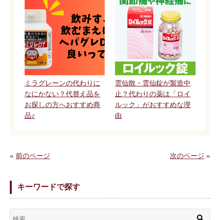
ミラグレーンの代わりに
雲仙散・雲仙錠が製造中
なにかない？代替え品を
止？代わりの薬は「ロイ
お探しの方へおすすめ商
ルック」がおすすめな理
品♪
由
«
前のページ
次のページ
»
キーワードで探す