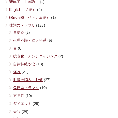
繁体字（中国語）
(1)
English（英語）
(4)
tiếng việt（ベトナム語）
(1)
体調のトラブル
(123)
胃腸薬
(2)
生理不順・婦人科系
(5)
目
(6)
抗老化・アンチエイジング
(2)
自律神経や心
(13)
痛み
(21)
肝臓の悩み・お酒
(27)
免疫系トラブル
(10)
更年期
(10)
ダイエット
(29)
美容
(36)