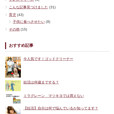
こんな記事見つけました
(31)
育児
(43)
子供に食べさせたい
(8)
その他
(15)
おすすめ記事
今人気です！ゴッドクリーナー
妊活は何歳までする？
ミラグレーン マツキヨでは買えない
【妊活】自分は何で悩んでいるか知ってます？