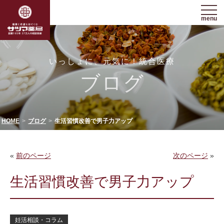
menu
いっしょに、元気に！統合医療
ブログ
HOME
ブログ
生活習慣改善で男子力アップ
«
前のページ
次のページ
»
生活習慣改善で男子力アップ
妊活相談・コラム