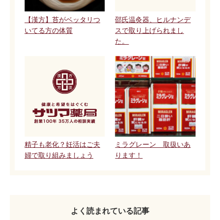
【漢方】苔がベッタリつ
邵氏温灸器、ヒルナンデ
いてる方の体質
スで取り上げられまし
た。
精子も老化？妊活はご夫
ミラグレーン 取扱いあ
婦で取り組みましょう
ります！
よく読まれている記事