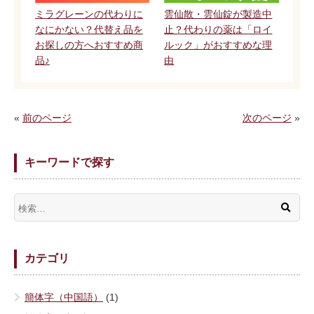
ミラグレーンの代わりに
雲仙散・雲仙錠が製造中
なにかない？代替え品を
止？代わりの薬は「ロイ
お探しの方へおすすめ商
ルック」がおすすめな理
品♪
由
«
前のページ
次のページ
»
キーワードで探す
カテゴリ
簡体字（中国語）
(1)