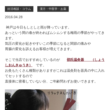
妊活相談・コラム
漢方・中医学・お薬
2016.04.28
神戸は今日もしとしと雨が降っています。
あっという間の春が終わればムシムシする梅雨の季節がやってき
ます。
気圧の変化が起きやすいこの季節になると関節の痛みや
胃腸の変化を訴えるお客様が増えてきます。
そこで当店でおすすめしているのが
邵氏温灸器
（しょう
しおんきゅうき）
です。
お灸もたくさん種類がありますがこれは温灸剤を器具の中に入れ
てセットするので
直接体に密着していない分、ご年齢問わずお使いできます。