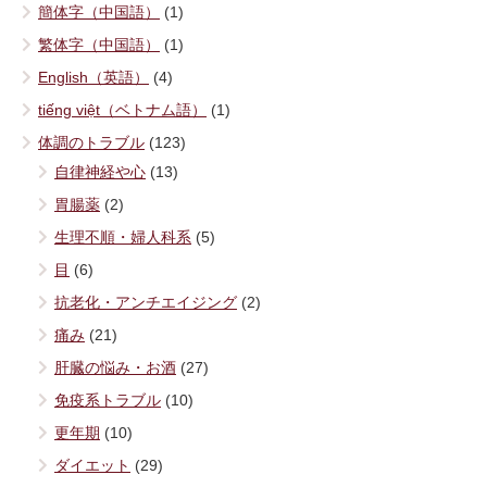
簡体字（中国語）
(1)
繁体字（中国語）
(1)
English（英語）
(4)
tiếng việt（ベトナム語）
(1)
体調のトラブル
(123)
自律神経や心
(13)
胃腸薬
(2)
生理不順・婦人科系
(5)
目
(6)
抗老化・アンチエイジング
(2)
痛み
(21)
肝臓の悩み・お酒
(27)
免疫系トラブル
(10)
更年期
(10)
ダイエット
(29)