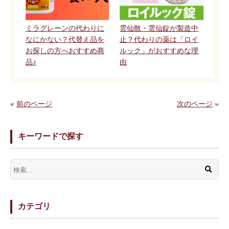
ミラグレーンの代わりに
雲仙散・雲仙錠が製造中
なにかない？代替え品を
止？代わりの薬は「ロイ
お探しの方へおすすめ商
ルック」がおすすめな理
品♪
由
«
前のページ
次のページ
»
キーワードで探す
カテゴリ