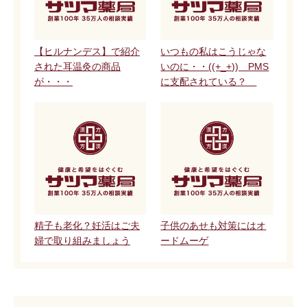
【ヒルナンデス】で紹介
いつもの私はこうじゃな
された耳温灸の商品
いのに・・((+_+)) PMS
が・・・
に支配されている？
精子も老化？妊活はご夫
子供のあせも対策にはオ
婦で取り組みましょう
ードムーゲ