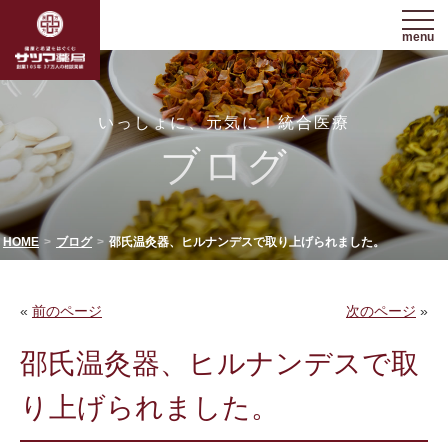
menu
いっしょに、元気に！統合医療
ブログ
HOME
ブログ
邵氏温灸器、ヒルナンデスで取り上げられました。
«
前のページ
次のページ
»
邵氏温灸器、ヒルナンデスで取
り上げられました。