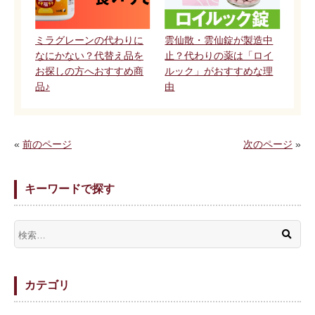
ミラグレーンの代わりに
雲仙散・雲仙錠が製造中
なにかない？代替え品を
止？代わりの薬は「ロイ
お探しの方へおすすめ商
ルック」がおすすめな理
品♪
由
«
前のページ
次のページ
»
キーワードで探す
カテゴリ