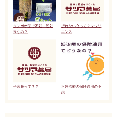
タンポポ茶で不妊 逆効
折れない心って？レジリ
果なの？
エンス
子宮脱って？？
不妊治療の保険適用の予
想