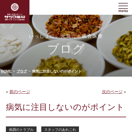
menu
いっしょに、元気に！統合医療
ブログ
HOME
ブログ
病気に注目しないのがポイント
«
前のページ
次のページ
»
病気に注目しないのがポイント
体調のトラブル
スタッフのあれこれ