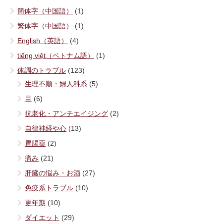
簡体字（中国語）
(1)
繁体字（中国語）
(1)
English（英語）
(4)
tiếng việt（ベトナム語）
(1)
体調のトラブル
(123)
生理不順・婦人科系
(5)
目
(6)
抗老化・アンチエイジング
(2)
自律神経や心
(13)
胃腸薬
(2)
痛み
(21)
肝臓の悩み・お酒
(27)
免疫系トラブル
(10)
更年期
(10)
ダイエット
(29)