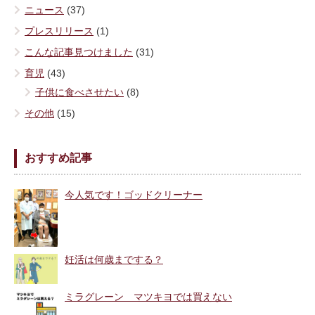
ニュース
(37)
プレスリリース
(1)
こんな記事見つけました
(31)
育児
(43)
子供に食べさせたい
(8)
その他
(15)
おすすめ記事
今人気です！ゴッドクリーナー
妊活は何歳までする？
ミラグレーン マツキヨでは買えない