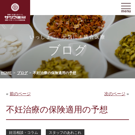
menu
いっしょに、元気に！統合医療
ブログ
HOME
ブログ
不妊治療の保険適用の予想
«
前のページ
次のページ
»
不妊治療の保険適用の予想
妊活相談・コラム
スタッフのあれこれ