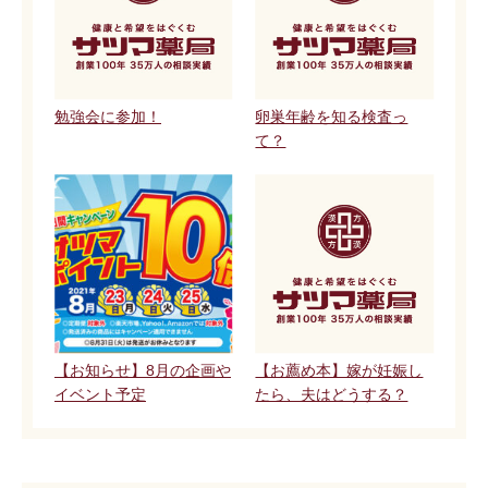
勉強会に参加！
卵巣年齢を知る検査っ
て？
【お知らせ】8月の企画や
【お薦め本】嫁が妊娠し
イベント予定
たら、夫はどうする？