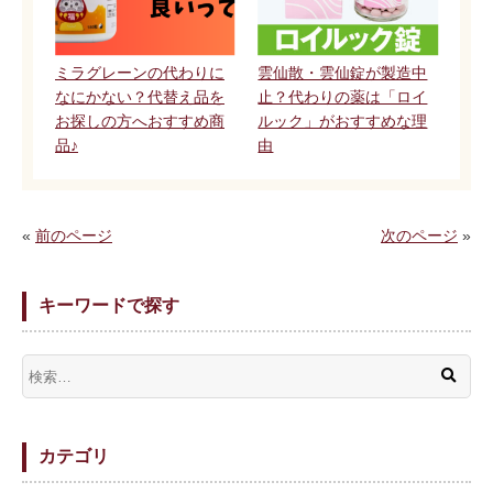
ミラグレーンの代わりに
雲仙散・雲仙錠が製造中
なにかない？代替え品を
止？代わりの薬は「ロイ
お探しの方へおすすめ商
ルック」がおすすめな理
品♪
由
«
前のページ
次のページ
»
キーワードで探す
カテゴリ