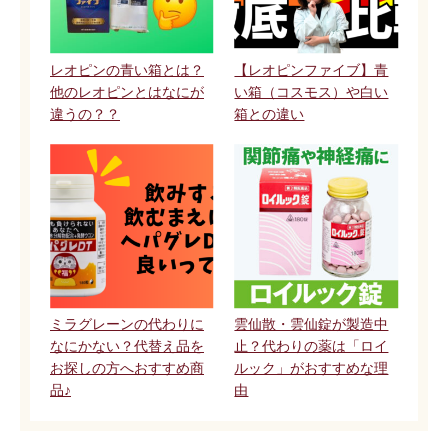
レオピンの青い箱とは？
【レオピンファイブ】青
他のレオピンとはなにが
い箱（コスモス）や白い
違うの？？
箱との違い
ミラグレーンの代わりに
雲仙散・雲仙錠が製造中
なにかない？代替え品を
止？代わりの薬は「ロイ
お探しの方へおすすめ商
ルック」がおすすめな理
品♪
由