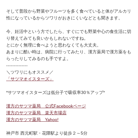
そして普段から野菜やフルーツを多く食べていると体がアルカリ
性になっているからツワリがおきにくいなどとも聞きます。
今、妊活中という方でしたら、すぐにでも野菜中心の食生活に切
り替えてみても良いかもしれないですね。
とにかく無理に食べようと思わなくても大丈夫。
あまりに酷い時は、病院に行ってみたり、漢方薬局で漢方薬をも
らったりしてみるのも手ですよ。
--------------
＼ツワリにもオススメ／
「サツマオイスターズ」
*サツマオイスターズは低分子で吸収率30％アップ*
漢方のサツマ薬局 公式Facebookページ
漢方のサツマ薬局 楽天市場店
漢方のサツマ薬局 Yahoo!
神戸市 西元町駅・花隈駅より徒歩２～5分