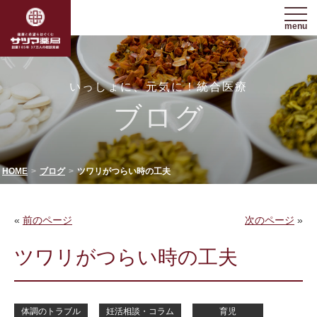
menu
いっしょに、元気に！統合医療
ブログ
HOME
ブログ
ツワリがつらい時の工夫
«
前のページ
次のページ
»
ツワリがつらい時の工夫
体調のトラブル
妊活相談・コラム
育児