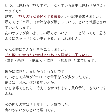
いつかは終わるツワリですが、なっている最中は終わりが見えず
ツライもの。
以前、
ツワリの症状を軽くする栄養
という記事を書きました。
漢方では「水滞」（余計な水が溜まっている）という状態とされ
ていたりします。
あのサプリが良いよ、この漢方がいいよ・・・と聞いても、思う
ようにスッキリしない事もあるかもしれません。
そんな時にこんな記事を見つけました。
『妊娠中に食べたい食材とつわりを軽減する工夫4つ』
<野菜・果物>、<納豆>、<乾物>、<飲み物>と出ています。
確かに乾物とか良いかもしれないです
匂いがして湯気が立つモノが苦手な方が多かったです。
例えば、お米が炊ける匂いとか。
ひじき等でしたら、冷えても食べれますし貧血予防にも良いです
よね。
私の周りの方は「トマト」が人気でした。
食べやすいからという理由です。