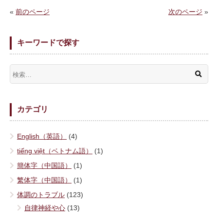
«
前のページ
次のページ
»
キーワードで探す
カテゴリ
English（英語）
(4)
tiếng việt（ベトナム語）
(1)
簡体字（中国語）
(1)
繁体字（中国語）
(1)
体調のトラブル
(123)
自律神経や心
(13)