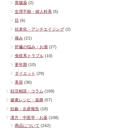
胃腸薬
(2)
生理不順・婦人科系
(5)
目
(6)
抗老化・アンチエイジング
(2)
痛み
(21)
肝臓の悩み・お酒
(27)
免疫系トラブル
(10)
更年期
(10)
ダイエット
(29)
美容
(36)
妊活相談・コラム
(168)
健康レシピ・薬膳
(57)
妊娠・出産報告
(18)
漢方・中医学・お薬
(108)
商品について
(242)