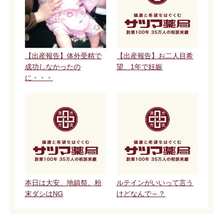
【出産報告】体外受精で
【出産報告】お二人目希
成功しなかったの
望、1年で妊娠
に・・・
本日は大安、地鎮祭。粉
ルテインがいいって言う
末ダシはNG
けどなんで～？