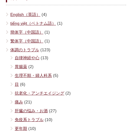
English（英語）
(4)
tiếng việt（ベトナム語）
(1)
簡体字（中国語）
(1)
繁体字（中国語）
(1)
体調のトラブル
(123)
自律神経や心
(13)
胃腸薬
(2)
生理不順・婦人科系
(5)
目
(6)
抗老化・アンチエイジング
(2)
痛み
(21)
肝臓の悩み・お酒
(27)
免疫系トラブル
(10)
更年期
(10)