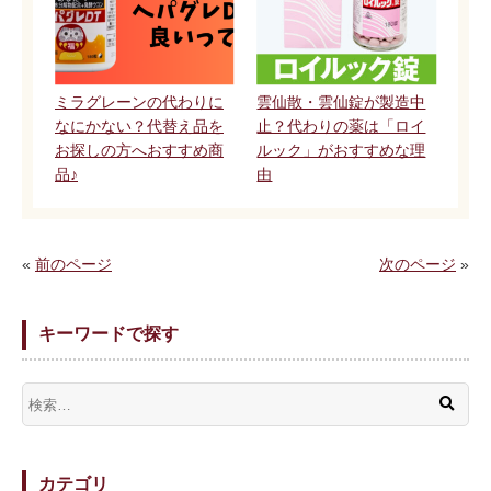
ミラグレーンの代わりに
雲仙散・雲仙錠が製造中
なにかない？代替え品を
止？代わりの薬は「ロイ
お探しの方へおすすめ商
ルック」がおすすめな理
品♪
由
«
前のページ
次のページ
»
キーワードで探す
カテゴリ