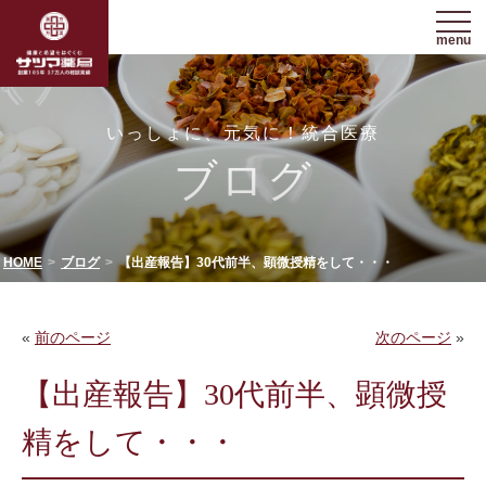
menu
いっしょに、元気に！統合医療
ブログ
HOME
ブログ
【出産報告】30代前半、顕微授精をして・・・
«
前のページ
次のページ
»
【出産報告】30代前半、顕微授
精をして・・・