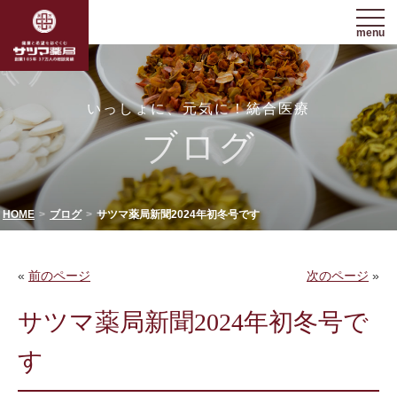
menu
いっしょに、元気に！統合医療
ブログ
HOME
ブログ
サツマ薬局新聞2024年初冬号です
«
前のページ
次のページ
»
サツマ薬局新聞2024年初冬号で
す