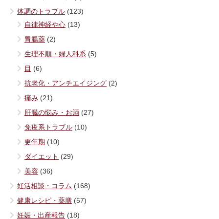
体調のトラブル
(123)
自律神経や心
(13)
胃腸薬
(2)
生理不順・婦人科系
(5)
目
(6)
抗老化・アンチエイジング
(2)
痛み
(21)
肝臓の悩み・お酒
(27)
免疫系トラブル
(10)
更年期
(10)
ダイエット
(29)
美容
(36)
妊活相談・コラム
(168)
健康レシピ・薬膳
(57)
妊娠・出産報告
(18)