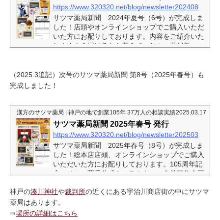
https://www.320320.net/blog/newsletter202408
サツマ薬局新聞 2024年夏号（6号）が完成しま
した！店頭やオンラインショップでご購入いただ
いた方にお配りしております。内容をご紹介いた
します！今回は趣向を変えて、サツマ薬局新
聞“初の”クイズ企画じっくり読めば必ず解けるク
イズ企画に皆さまふるってご参加ください。 恒例
（？）となった最近の社長コーナー最近の釣り事
（2025.3追記）次号のサツマ薬局新聞 第8号（2025年春号）も
情も絶好調です。釣ったタコは刺身やタコ飯で堪
完成しました！
能したそうですよ。スタッフが参加した勉強会の
レポートも。等身大の感想をお伝えしています
よ。 「牛黄（ごおう）」ってご存じですか？古来
漢方のサツマ薬局 | 神戸の地で創業105年 37万人の相談実績
2025.03.17
より珍重...
サツマ薬局新聞 2025年春号 発行
https://www.320320.net/blog/newsletter202503
サツマ薬局新聞 2025年春号（8号）が完成しま
した！総本店店頭、オンラインショップでご購入
いただいた方にお配りしております。105周年記
念 サツマ薬局公式キャラクター 名前募集企画
も遂に完結！さて、どんな名前になったでしょう
神戸の
湊川神社
や
裁判所
の近くにある宇治川商店街の中にサツマ
～？ 【表紙】毎号好評の「記憶力クイズ」公式キ
ャラクターの名前や、紹介した漢方について、サ
薬局はあります。
ツマ薬局新聞を読んだら必ず答えられるクイズで
⇒
場所の詳細はこちら