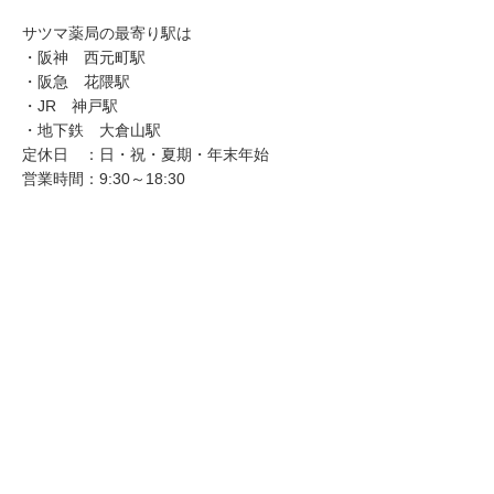
す。今回もプレゼントがありますので是非ご応募
ください！ 【中面1】◆今年の花粉症は 腸内ケ
サツマ薬局の最寄り駅は
アと市販薬で対策！「腸活」とか「腸内環境を整
・阪神 西元町駅
えよ...
・阪急 花隈駅
・JR 神戸駅
・地下鉄 大倉山駅
定休日 ：日・祝・夏期・年末年始
営業時間：9:30～18:30