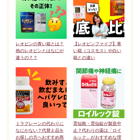
レオピンの青い箱とは？
【レオピンファイブ】青
他のレオピンとはなにが
い箱（コスモス）や白い
違うの？？
箱との違い
ミラグレーンの代わりに
雲仙散・雲仙錠が製造中
なにかない？代替え品を
止？代わりの薬は「ロイ
お探しの方へおすすめ商
ルック」がおすすめな理