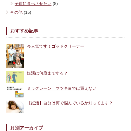
子供に食べさせたい
(8)
その他
(15)
おすすめ記事
今人気です！ゴッドクリーナー
妊活は何歳までする？
ミラグレーン マツキヨでは買えない
【妊活】自分は何で悩んでいるか知ってます？
月別アーカイブ