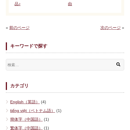
品♪
由
«
前のページ
次のページ
»
キーワードで探す
カテゴリ
English（英語）
(4)
tiếng việt（ベトナム語）
(1)
簡体字（中国語）
(1)
繁体字（中国語）
(1)