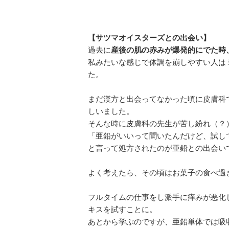
【サツマオイスターズとの出会い】
過去に
産後の肌の赤みが爆発的にでた時
私みたいな感じで体調を崩しやすい人は
た。
まだ漢方と出会ってなかった頃に皮膚科
しいました。
そんな時に皮膚科の先生が苦し紛れ（？
「亜鉛がいいって聞いたんだけど、試し
と言って処方されたのが亜鉛との出会い
よく考えたら、その頃はお菓子の食べ過
フルタイムの仕事をし派手に痒みが悪化
キスを試すことに。
あとから学ぶのですが、亜鉛単体では吸