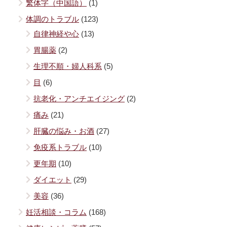
繁体字（中国語）
(1)
体調のトラブル
(123)
自律神経や心
(13)
胃腸薬
(2)
生理不順・婦人科系
(5)
目
(6)
抗老化・アンチエイジング
(2)
痛み
(21)
肝臓の悩み・お酒
(27)
免疫系トラブル
(10)
更年期
(10)
ダイエット
(29)
美容
(36)
妊活相談・コラム
(168)