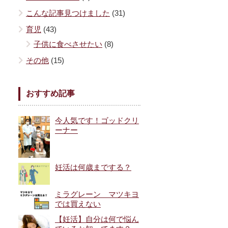
こんな記事見つけました
(31)
育児
(43)
子供に食べさせたい
(8)
その他
(15)
おすすめ記事
今人気です！ゴッドクリ
ーナー
妊活は何歳までする？
ミラグレーン マツキヨ
では買えない
【妊活】自分は何で悩ん