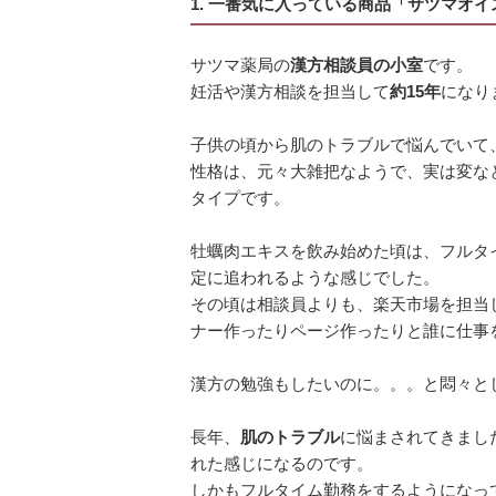
1. 一番気に入っている商品「サツマオ
サツマ薬局の
漢方相談員の小室
です。
妊活や漢方相談を担当して
約15年
になり
子供の頃から肌のトラブルで悩んでいて
性格は、元々大雑把なようで、実は変な
タイプです。
牡蠣肉エキスを飲み始めた頃は、フルタ
定に追われるような感じでした。
その頃は相談員よりも、楽天市場を担当
ナー作ったりページ作ったりと誰に仕事
漢方の勉強もしたいのに。。。と悶々と
長年、
肌のトラブル
に悩まされてきまし
れた感じになるのです。
しかもフルタイム勤務をするようになっ