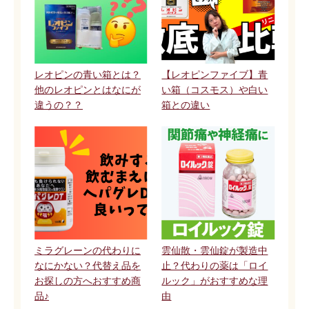
レオピンの青い箱とは？
【レオピンファイブ】青
他のレオピンとはなにが
い箱（コスモス）や白い
違うの？？
箱との違い
ミラグレーンの代わりに
雲仙散・雲仙錠が製造中
なにかない？代替え品を
止？代わりの薬は「ロイ
お探しの方へおすすめ商
ルック」がおすすめな理
品♪
由