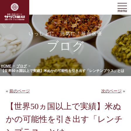
menu
いっしょに、元気に！統合医療
ブログ
HOME
ブログ
【世界50ヵ国以上で実績】米ぬかの可能性を引き出す「レンチンプラス」とは
«
前のページ
次のページ
»
【世界50ヵ国以上で実績】米ぬ
かの可能性を引き出す「レンチ