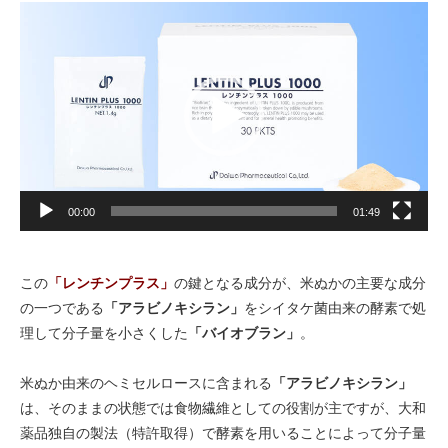
動
画
プ
レ
ー
ヤ
ー
00:00
01:49
この
「レンチンプラス」
の鍵となる成分が、米ぬかの主要な成分
の一つである
「アラビノキシラン」
をシイタケ菌由来の酵素で処
理して分子量を小さくした
「バイオブラン」
。
米ぬか由来のヘミセルロースに含まれる
「アラビノキシラン」
は、そのままの状態では食物繊維としての役割が主ですが、大和
薬品独自の製法（特許取得）で酵素を用いることによって分子量