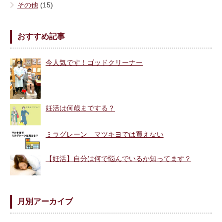
その他
(15)
おすすめ記事
今人気です！ゴッドクリーナー
妊活は何歳までする？
ミラグレーン マツキヨでは買えない
【妊活】自分は何で悩んでいるか知ってます？
月別アーカイブ