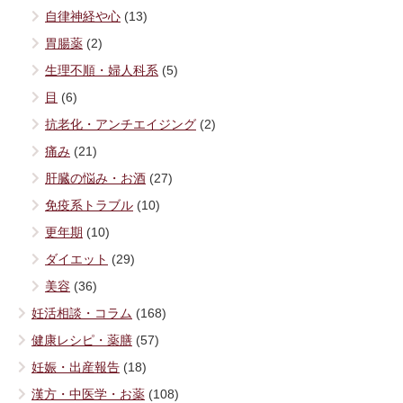
自律神経や心
(13)
胃腸薬
(2)
生理不順・婦人科系
(5)
目
(6)
抗老化・アンチエイジング
(2)
痛み
(21)
肝臓の悩み・お酒
(27)
免疫系トラブル
(10)
更年期
(10)
ダイエット
(29)
美容
(36)
妊活相談・コラム
(168)
健康レシピ・薬膳
(57)
妊娠・出産報告
(18)
漢方・中医学・お薬
(108)