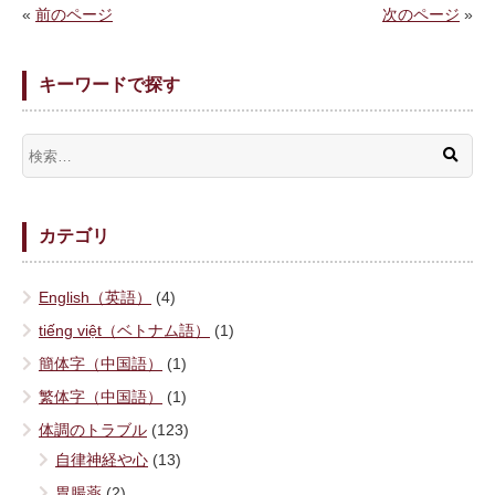
«
前のページ
次のページ
»
キーワードで探す
カテゴリ
English（英語）
(4)
tiếng việt（ベトナム語）
(1)
簡体字（中国語）
(1)
繁体字（中国語）
(1)
体調のトラブル
(123)
自律神経や心
(13)
胃腸薬
(2)