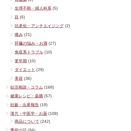
生理不順・婦人科系
(5)
目
(6)
抗老化・アンチエイジング
(2)
痛み
(21)
肝臓の悩み・お酒
(27)
免疫系トラブル
(10)
更年期
(10)
ダイエット
(29)
美容
(36)
妊活相談・コラム
(168)
健康レシピ・薬膳
(57)
妊娠・出産報告
(18)
漢方・中医学・お薬
(108)
商品について
(242)
季節の話
(56)