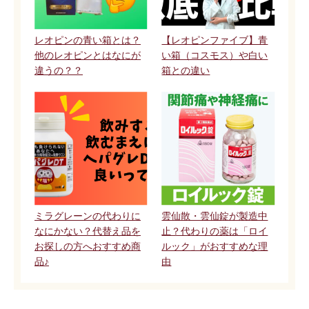
レオピンの青い箱とは？
【レオピンファイブ】青
他のレオピンとはなにが
い箱（コスモス）や白い
違うの？？
箱との違い
ミラグレーンの代わりに
雲仙散・雲仙錠が製造中
なにかない？代替え品を
止？代わりの薬は「ロイ
お探しの方へおすすめ商
ルック」がおすすめな理
品♪
由