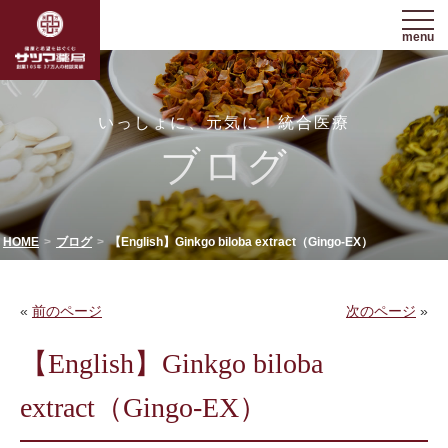
menu
いっしょに、元気に！統合医療
ブログ
HOME
ブログ
【English】Ginkgo biloba extract（Gingo-EX）
«
前のページ
次のページ
»
【English】Ginkgo biloba
extract（Gingo-EX）