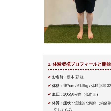
1. 体験者様プロフィールと開
✔
お名前
：榎本 彩 様
✔
体格
：157cm / 61.9kg / 体脂肪率 3
✔
血圧
：100/50程度（低血圧）
✔
体質・症状
：慢性的な頭痛（鎮痛
立ちくらみ