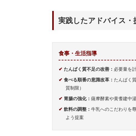
実践したアドバイス・
食事・生活指導
✔
たんぱく質不足の改善：
必要量を
✔
食べる順番の意識改革：
たんぱく
質制限）
✔
胃腸の強化：
薩摩酵素や黄耆建中
✔
飲料の調整：
牛乳へのこだわりを
よう提案