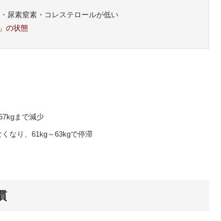
GTP・尿素窒素・コレステロールが低い
」の状態
57kgまで減少
なり、61kg～63kgで停滞
慣