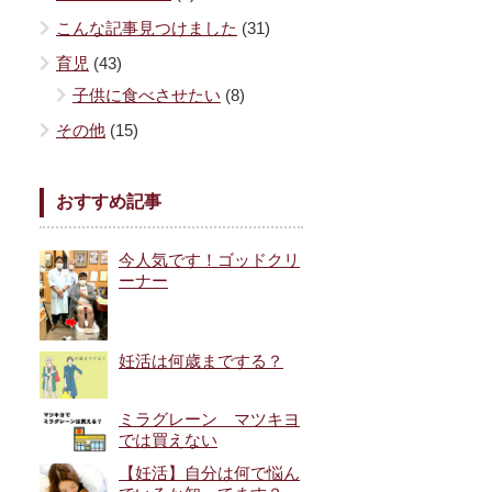
こんな記事見つけました
(31)
育児
(43)
子供に食べさせたい
(8)
その他
(15)
おすすめ記事
今人気です！ゴッドクリ
ーナー
妊活は何歳までする？
ミラグレーン マツキヨ
では買えない
【妊活】自分は何で悩ん