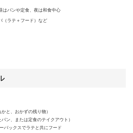
昼はパンや定食、夜は和食中心
バ（ラテ＋フード）など
ル
れかと、おかずの残り物）
たパン、または定食のテイクアウト）
ーバックスでラテと共にフード