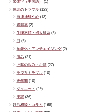
繁体字（中国語）
(1)
体調のトラブル
(123)
自律神経や心
(13)
胃腸薬
(2)
生理不順・婦人科系
(5)
目
(6)
抗老化・アンチエイジング
(2)
痛み
(21)
肝臓の悩み・お酒
(27)
免疫系トラブル
(10)
更年期
(10)
ダイエット
(29)
美容
(36)
妊活相談・コラム
(168)